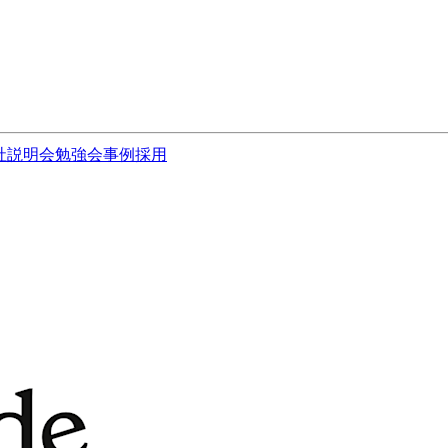
社説明会
勉強会
事例
採用