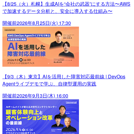
【8/25（火）札幌】生成AIを“会社の武器”にする方法〜AWS
で加速するデータ分析と、安全に導入する仕組み〜
開催前
2026年8月25日(火) 17:30
【9/3（木）東京】AIを活用した障害対応最前線 | DevOps
Agentライブデモで学ぶ、自律型運用の実践
開催前
2026年9月3日(木) 16:00