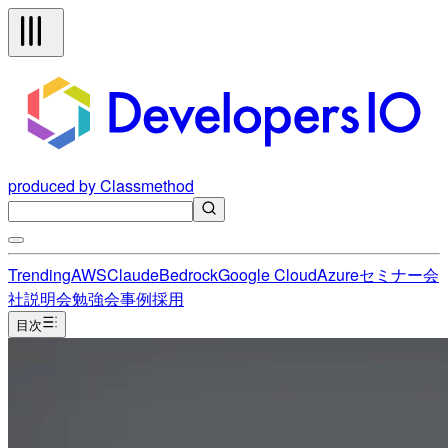
produced by Classmethod
Trending
AWS
Claude
Bedrock
Google Cloud
Azure
セミナー
会
社説明会
勉強会
事例
採用
目次