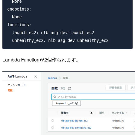
  None

endpoints:

  None

functions:

  launch_ec2: nlb-asg-dev-launch_ec2

Lambda Functionが2個作られます。