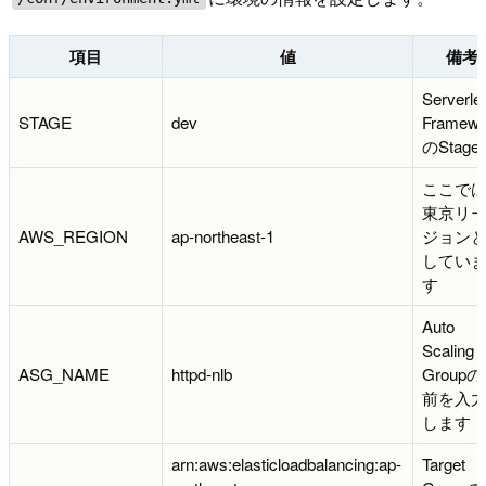
項目
値
備考
Serverle
STAGE
dev
Framewo
のStage
ここで
東京リ
AWS_REGION
ap-northeast-1
ジョン
してい
す
Auto
Scaling
ASG_NAME
httpd-nlb
Group
前を入
します
arn:aws:elasticloadbalancing:ap-
Target