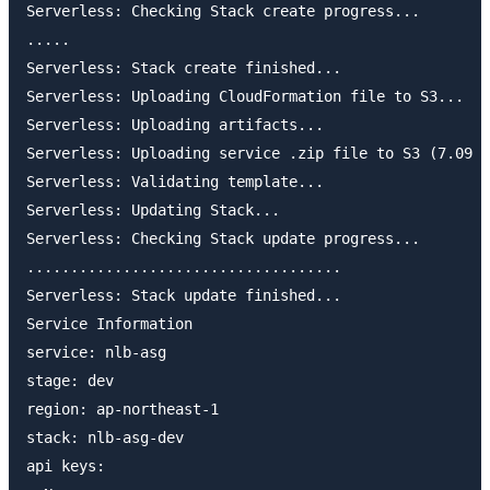
Serverless: Checking Stack create progress...

.....

Serverless: Stack create finished...

Serverless: Uploading CloudFormation file to S3...

Serverless: Uploading artifacts...

Serverless: Uploading service .zip file to S3 (7.09 K
Serverless: Validating template...

Serverless: Updating Stack...

Serverless: Checking Stack update progress...

....................................

Serverless: Stack update finished...

Service Information

service: nlb-asg

stage: dev

region: ap-northeast-1

stack: nlb-asg-dev

api keys:
