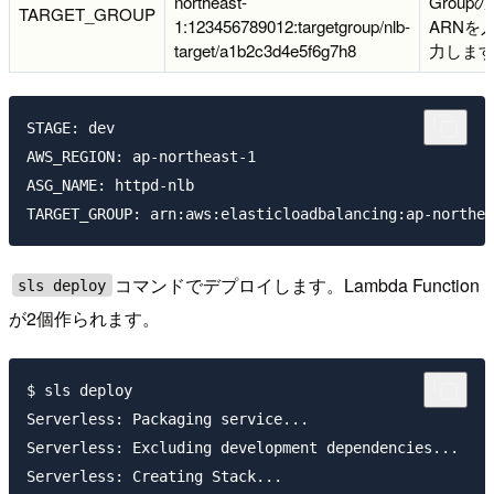
northeast-
Groupの
TARGET_GROUP
1:123456789012:targetgroup/nlb-
ARNを
target/a1b2c3d4e5f6g7h8
力しま
STAGE: dev

AWS_REGION: ap-northeast-1

ASG_NAME: httpd-nlb

コマンドでデプロイします。Lambda Function
sls deploy
が2個作られます。
$ sls deploy

Serverless: Packaging service...

Serverless: Excluding development dependencies...

Serverless: Creating Stack...
