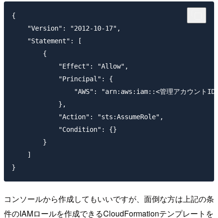
{

    "Version": "2012-10-17",

    "Statement": [

        {

            "Effect": "Allow",

            "Principal": {

                "AWS": "arn:aws:iam::<管理アカウントID>:
            },

            "Action": "sts:AssumeRole",

            "Condition": {}

        }

    ]

コンソールから作成してもいいですが、面倒な方は上記の条
件のIAMロールを作成できるCloudFormationテンプレートを