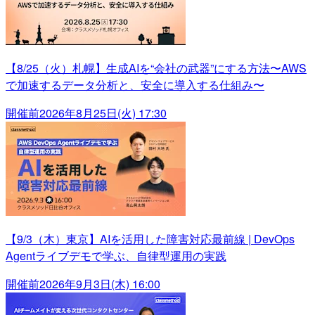
【8/25（火）札幌】生成AIを“会社の武器”にする方法〜AWS
で加速するデータ分析と、安全に導入する仕組み〜
開催前
2026年8月25日(火) 17:30
【9/3（木）東京】AIを活用した障害対応最前線 | DevOps
Agentライブデモで学ぶ、自律型運用の実践
開催前
2026年9月3日(木) 16:00