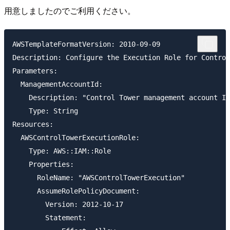
用意しましたのでご利用ください。
AWSTemplateFormatVersion: 2010-09-09

Description: Configure the Execution Role for Control
Parameters:

  ManagementAccountId:

    Description: "Control Tower management account ID
    Type: String

Resources:

  AWSControlTowerExecutionRole:

    Type: AWS::IAM::Role

    Properties:

      RoleName: "AWSControlTowerExecution"

      AssumeRolePolicyDocument:

        Version: 2012-10-17

        Statement:
