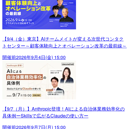
【9/4（金）東京】AIチームメイトが変える次世代コンタク
トセンター～顧客体験向上とオペレーション改革の最前線～
開催前
2026年9月4日(金) 15:00
【9/7（月）】Anthropic登壇！AIによる自治体業務効率化の
具体例ーSkillsで広がるClaudeの使い方ー
開催前
2026年9月7日(月) 15:00