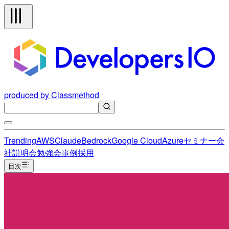
produced by Classmethod
Trending
AWS
Claude
Bedrock
Google Cloud
Azure
セミナー
会
社説明会
勉強会
事例
採用
目次