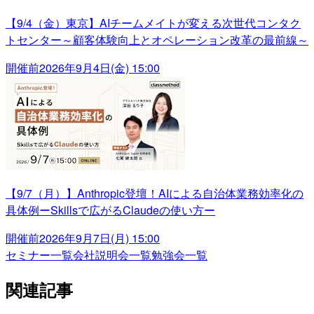
【9/4（金）東京】AIチームメイトが変える次世代コンタク
トセンター～顧客体験向上とオペレーション改革の最前線～
開催前
2026年9月4日(金) 15:00
【9/7（月）】Anthropic登壇！AIによる自治体業務効率化の
具体例ーSkillsで広がるClaudeの使い方ー
開催前
2026年9月7日(月) 15:00
セミナー一覧
会社説明会一覧
勉強会一覧
関連記事