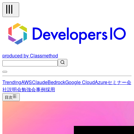
produced by Classmethod
Trending
AWS
Claude
Bedrock
Google Cloud
Azure
セミナー
会
社説明会
勉強会
事例
採用
目次