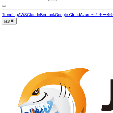
Trending
AWS
Claude
Bedrock
Google Cloud
Azure
セミナー
会
目次