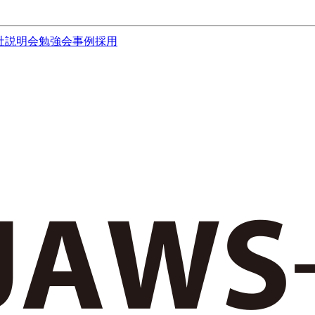
社説明会
勉強会
事例
採用