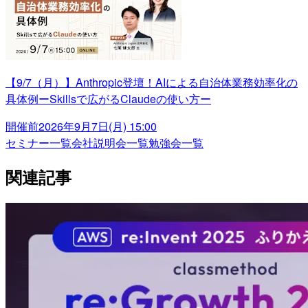
【9/7（月）】Anthropic登壇！AIによる自治体業務効率化の
具体例ーSkillsで広がるClaudeの使い方ー
開催前
2026年9月7日(月) 15:00
セミナー一覧
会社説明会一覧
勉強会一覧
関連記事