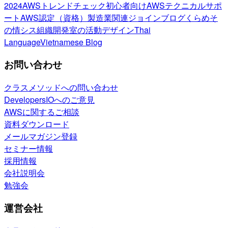
2024
AWSトレンドチェック
初心者向け
AWSテクニカルサポ
ート
AWS認定（資格）
製造業関連
ジョインブログ
くらめそ
の情シス
組織開発室の活動
デザイン
Thai
Language
Vietnamese Blog
お問い合わせ
クラスメソッドへの問い合わせ
DevelopersIOへのご意見
AWSに関するご相談
資料ダウンロード
メールマガジン登録
セミナー情報
採用情報
会社説明会
勉強会
運営会社