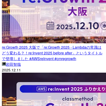
re:Growth 2025 大阪で「re:Growth 2025 - Lambdaの常識は
どう変わる？！re:Invent 2025 before after」というタイトル
で登壇しました #AWSreInvent #cmregrowth
岩田智哉
2025.12.11