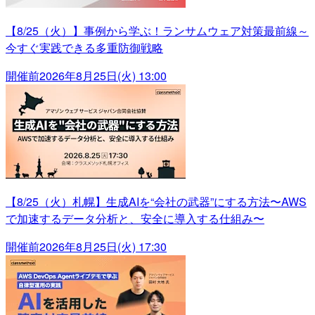
【8/25（火）】事例から学ぶ！ランサムウェア対策最前線～
今すぐ実践できる多重防御戦略
開催前
2026年8月25日(火) 13:00
【8/25（火）札幌】生成AIを“会社の武器”にする方法〜AWS
で加速するデータ分析と、安全に導入する仕組み〜
開催前
2026年8月25日(火) 17:30