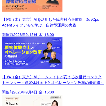
【9/3（木）東京】AIを活用した障害対応最前線 | DevOps
Agentライブデモで学ぶ、自律型運用の実践
開催前
2026年9月3日(木) 16:00
【9/4（金）東京】AIチームメイトが変える次世代コンタク
トセンター～顧客体験向上とオペレーション改革の最前線～
開催前
2026年9月4日(金) 15:00