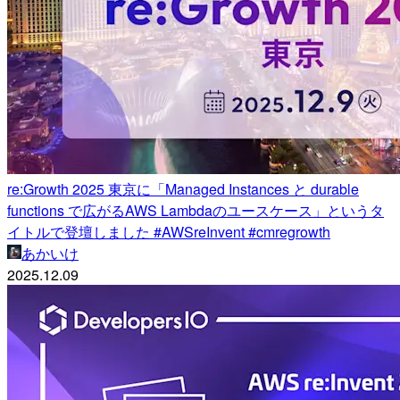
re:Growth 2025 東京に「Managed Instances と durable
functions で広がるAWS Lambdaのユースケース」というタ
イトルで登壇しました #AWSreInvent #cmregrowth
あかいけ
2025.12.09