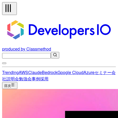
produced by Classmethod
Trending
AWS
Claude
Bedrock
Google Cloud
Azure
セミナー
会
社説明会
勉強会
事例
採用
目次