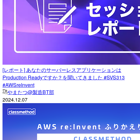
[レポート] あなたのサーバーレスアプリケーションは
Production Readyですか？を聞いてきました #SVS313
#AWSreInvent
やまたつ@製造BT部
2024.12.07