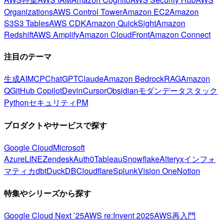
Organizations
AWS Control Tower
Amazon EC2
Amazon
S3
S3 Tables
AWS CDK
Amazon QuickSight
Amazon
Redshift
AWS Amplify
Amazon CloudFront
Amazon Connect
注目のテーマ
生成AI
MCP
ChatGPT
Claude
Amazon Bedrock
RAG
Amazon
Q
GitHub Copilot
Devin
Cursor
Obsidian
モダンデータスタック
Python
セキュリティ
PM
プロダクトやサービスで探す
Google Cloud
Microsoft
Azure
LINE
Zendesk
Auth0
Tableau
Snowflake
Alteryx
インフォ
マティカ
dbt
DuckDB
Cloudflare
Splunk
Vision One
Notion
特集やシリーズから探す
Google Cloud Next ’25
AWS re:Invent 2025
AWS再入門