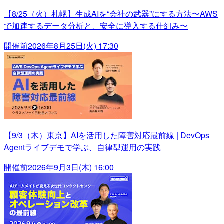
【8/25（火）札幌】生成AIを“会社の武器”にする方法〜AWS
で加速するデータ分析と、安全に導入する仕組み〜
開催前
2026年8月25日(火) 17:30
【9/3（木）東京】AIを活用した障害対応最前線 | DevOps
Agentライブデモで学ぶ、自律型運用の実践
開催前
2026年9月3日(木) 16:00