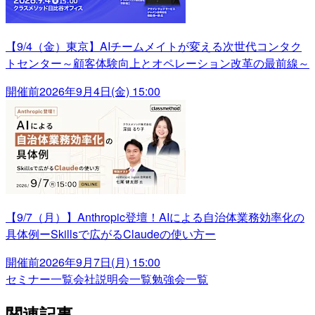
【9/4（金）東京】AIチームメイトが変える次世代コンタク
トセンター～顧客体験向上とオペレーション改革の最前線～
開催前
2026年9月4日(金) 15:00
【9/7（月）】Anthropic登壇！AIによる自治体業務効率化の
具体例ーSkillsで広がるClaudeの使い方ー
開催前
2026年9月7日(月) 15:00
セミナー一覧
会社説明会一覧
勉強会一覧
関連記事