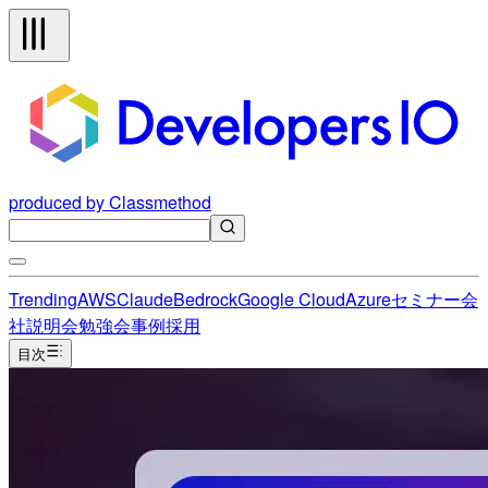
produced by Classmethod
Trending
AWS
Claude
Bedrock
Google Cloud
Azure
セミナー
会
社説明会
勉強会
事例
採用
目次