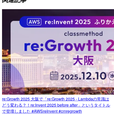
re:Growth 2025 大阪で「re:Growth 2025 - Lambdaの常識は
どう変わる？！re:Invent 2025 before after」というタイトル
で登壇しました #AWSreInvent #cmregrowth