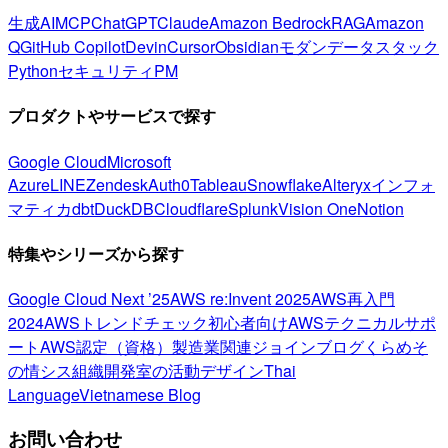
生成AI
MCP
ChatGPT
Claude
Amazon Bedrock
RAG
Amazon
Q
GitHub Copilot
Devin
Cursor
Obsidian
モダンデータスタック
Python
セキュリティ
PM
プロダクトやサービスで探す
Google Cloud
Microsoft
Azure
LINE
Zendesk
Auth0
Tableau
Snowflake
Alteryx
インフォ
マティカ
dbt
DuckDB
Cloudflare
Splunk
Vision One
Notion
特集やシリーズから探す
Google Cloud Next ’25
AWS re:Invent 2025
AWS再入門
2024
AWSトレンドチェック
初心者向け
AWSテクニカルサポ
ート
AWS認定（資格）
製造業関連
ジョインブログ
くらめそ
の情シス
組織開発室の活動
デザイン
Thai
Language
Vietnamese Blog
お問い合わせ