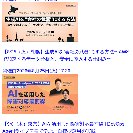
【8/25（火）札幌】生成AIを“会社の武器”にする方法〜AWS
で加速するデータ分析と、安全に導入する仕組み〜
開催前
2026年8月25日(火) 17:30
【9/3（木）東京】AIを活用した障害対応最前線 | DevOps
Agentライブデモで学ぶ、自律型運用の実践