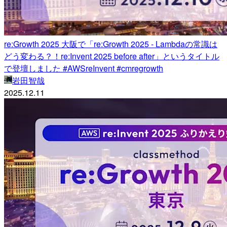
re:Growth 2025 大阪で「re:Growth 2025 - Lambdaの常識は
どう変わる？！re:Invent 2025 before after」というタイトル
で登壇しました #AWSreInvent #cmregrowth
岩田智哉
2025.12.11