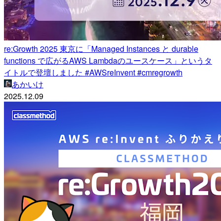
re:Growth 2025 東京に「Managed Instances と durable
functions で広がるAWS Lambdaのユースケース」というタ
イトルで登壇しました #AWSreInvent #cmregrowth
あかいけ
2025.12.09