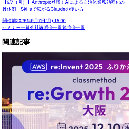
【9/7（月）】Anthropic登壇！AIによる自治体業務効率化の
具体例ーSkillsで広がるClaudeの使い方ー
開催前
2026年9月7日(月) 15:00
セミナー一覧
会社説明会一覧
勉強会一覧
関連記事