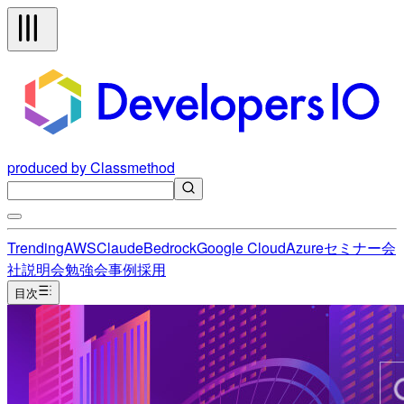
produced by Classmethod
Trending
AWS
Claude
Bedrock
Google Cloud
Azure
セミナー
会
社説明会
勉強会
事例
採用
目次