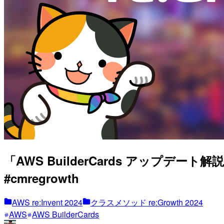
「AWS BuilderCards アップデート解
#cmregrowth
AWS re:Invent 2024
クラスメソッド re:Growth 2024
AWS
AWS BuilderCards