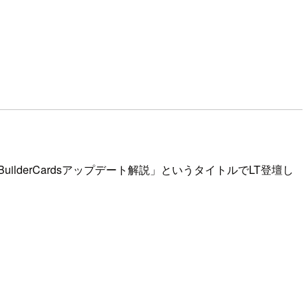
AWS BuilderCardsアップデート解説」というタイトルでLT登壇し