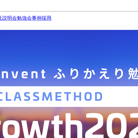
社説明会
勉強会
事例
採用