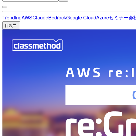
Trending
AWS
Claude
Bedrock
Google Cloud
Azure
セミナー
会
目次