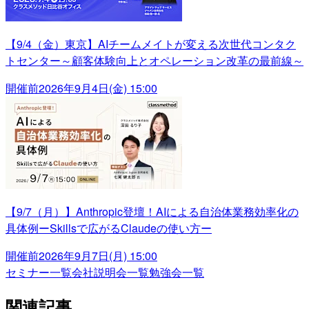
【9/4（金）東京】AIチームメイトが変える次世代コンタク
トセンター～顧客体験向上とオペレーション改革の最前線～
開催前
2026年9月4日(金) 15:00
【9/7（月）】Anthropic登壇！AIによる自治体業務効率化の
具体例ーSkillsで広がるClaudeの使い方ー
開催前
2026年9月7日(月) 15:00
セミナー一覧
会社説明会一覧
勉強会一覧
関連記事