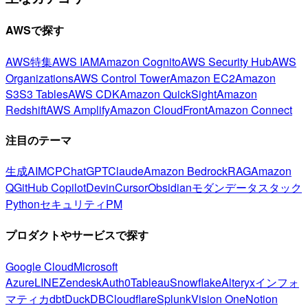
AWSで探す
AWS特集
AWS IAM
Amazon Cognito
AWS Security Hub
AWS
Organizations
AWS Control Tower
Amazon EC2
Amazon
S3
S3 Tables
AWS CDK
Amazon QuickSight
Amazon
Redshift
AWS Amplify
Amazon CloudFront
Amazon Connect
注目のテーマ
生成AI
MCP
ChatGPT
Claude
Amazon Bedrock
RAG
Amazon
Q
GitHub Copilot
Devin
Cursor
Obsidian
モダンデータスタック
Python
セキュリティ
PM
プロダクトやサービスで探す
Google Cloud
Microsoft
Azure
LINE
Zendesk
Auth0
Tableau
Snowflake
Alteryx
インフォ
マティカ
dbt
DuckDB
Cloudflare
Splunk
Vision One
Notion