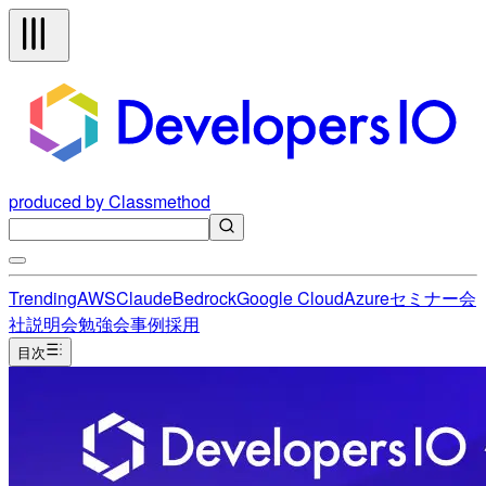
produced by Classmethod
Trending
AWS
Claude
Bedrock
Google Cloud
Azure
セミナー
会
社説明会
勉強会
事例
採用
目次