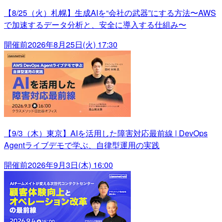
【8/25（火）札幌】生成AIを“会社の武器”にする方法〜AWS
で加速するデータ分析と、安全に導入する仕組み〜
開催前
2026年8月25日(火) 17:30
【9/3（木）東京】AIを活用した障害対応最前線 | DevOps
Agentライブデモで学ぶ、自律型運用の実践
開催前
2026年9月3日(木) 16:00