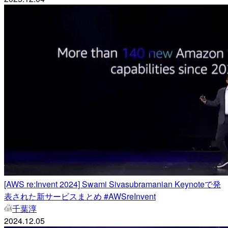
[AWS re:Invent 2024] Swami Sivasubramanian Keynoteで発
表された新サービスまとめ #AWSreInvent
千葉淳
2024.12.05