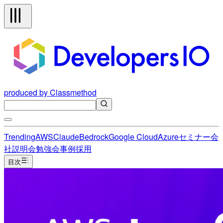
produced by Classmethod
Trending
AWS
Claude
Bedrock
Google Cloud
Azure
セミナー
会
社説明会
勉強会
事例
採用
目次