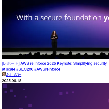
[レポート] AWS re:Inforce 2025 Keynote: Simplifying security
at scale #SEC200 #AWSreInforce
あしざわ
2025.06.18