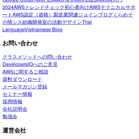
2024
AWSトレンドチェック
初心者向け
AWSテクニカルサポ
ート
AWS認定（資格）
製造業関連
ジョインブログ
くらめそ
の情シス
組織開発室の活動
デザイン
Thai
Language
Vietnamese Blog
お問い合わせ
クラスメソッドへの問い合わせ
DevelopersIOへのご意見
AWSに関するご相談
資料ダウンロード
メールマガジン登録
セミナー情報
採用情報
会社説明会
勉強会
運営会社