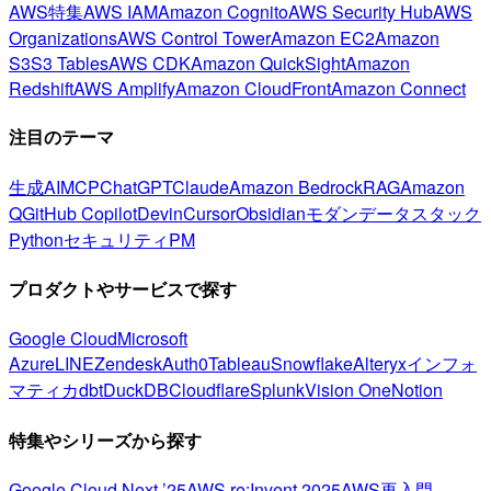
AWS特集
AWS IAM
Amazon Cognito
AWS Security Hub
AWS
Organizations
AWS Control Tower
Amazon EC2
Amazon
S3
S3 Tables
AWS CDK
Amazon QuickSight
Amazon
Redshift
AWS Amplify
Amazon CloudFront
Amazon Connect
注目のテーマ
生成AI
MCP
ChatGPT
Claude
Amazon Bedrock
RAG
Amazon
Q
GitHub Copilot
Devin
Cursor
Obsidian
モダンデータスタック
Python
セキュリティ
PM
プロダクトやサービスで探す
Google Cloud
Microsoft
Azure
LINE
Zendesk
Auth0
Tableau
Snowflake
Alteryx
インフォ
マティカ
dbt
DuckDB
Cloudflare
Splunk
Vision One
Notion
特集やシリーズから探す
Google Cloud Next ’25
AWS re:Invent 2025
AWS再入門