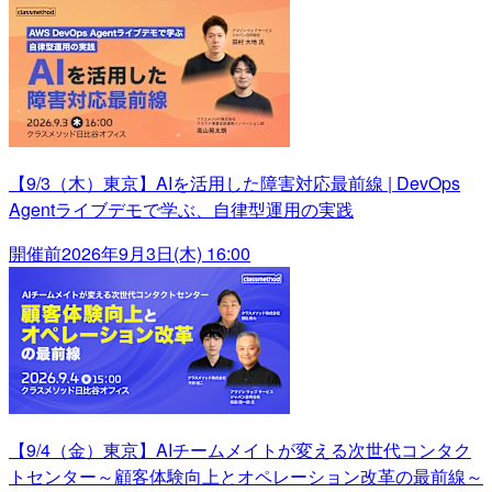
【9/3（木）東京】AIを活用した障害対応最前線 | DevOps
Agentライブデモで学ぶ、自律型運用の実践
開催前
2026年9月3日(木) 16:00
【9/4（金）東京】AIチームメイトが変える次世代コンタク
トセンター～顧客体験向上とオペレーション改革の最前線～