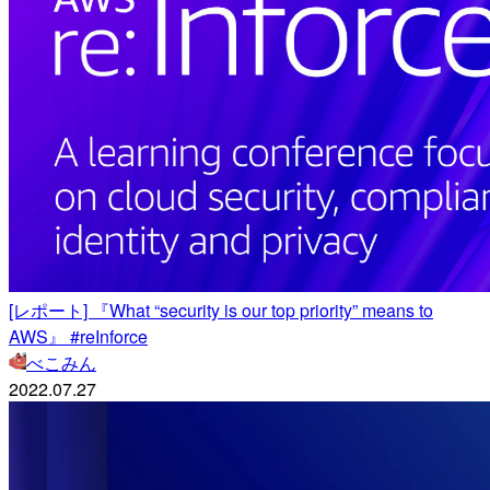
[レポート] 『What “security is our top priority” means to
AWS』 #reInforce
べこみん
2022.07.27