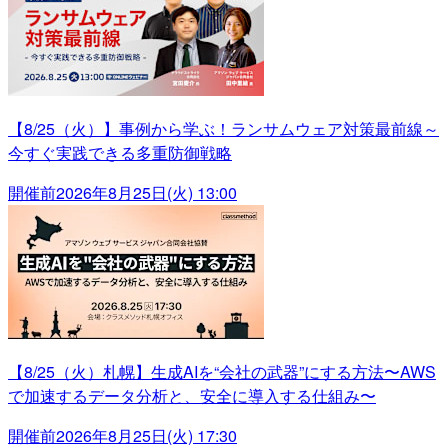
【8/25（火）】事例から学ぶ！ランサムウェア対策最前線～
今すぐ実践できる多重防御戦略
開催前
2026年8月25日(火) 13:00
【8/25（火）札幌】生成AIを“会社の武器”にする方法〜AWS
で加速するデータ分析と、安全に導入する仕組み〜
開催前
2026年8月25日(火) 17:30