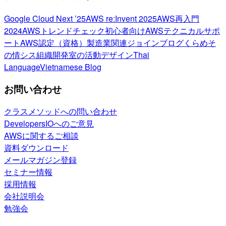
Google Cloud Next ’25
AWS re:Invent 2025
AWS再入門
2024
AWSトレンドチェック
初心者向け
AWSテクニカルサポ
ート
AWS認定（資格）
製造業関連
ジョインブログ
くらめそ
の情シス
組織開発室の活動
デザイン
Thai
Language
Vietnamese Blog
お問い合わせ
クラスメソッドへの問い合わせ
DevelopersIOへのご意見
AWSに関するご相談
資料ダウンロード
メールマガジン登録
セミナー情報
採用情報
会社説明会
勉強会