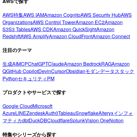
AWSで探す
AWS特集
AWS IAM
Amazon Cognito
AWS Security Hub
AWS
Organizations
AWS Control Tower
Amazon EC2
Amazon
S3
S3 Tables
AWS CDK
Amazon QuickSight
Amazon
Redshift
AWS Amplify
Amazon CloudFront
Amazon Connect
注目のテーマ
生成AI
MCP
ChatGPT
Claude
Amazon Bedrock
RAG
Amazon
Q
GitHub Copilot
Devin
Cursor
Obsidian
モダンデータスタック
Python
セキュリティ
PM
プロダクトやサービスで探す
Google Cloud
Microsoft
Azure
LINE
Zendesk
Auth0
Tableau
Snowflake
Alteryx
インフォ
マティカ
dbt
DuckDB
Cloudflare
Splunk
Vision One
Notion
特集やシリーズから探す