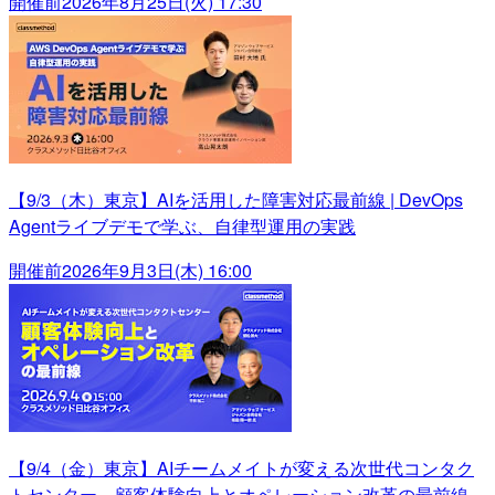
開催前
2026年8月25日(火) 17:30
【9/3（木）東京】AIを活用した障害対応最前線 | DevOps
Agentライブデモで学ぶ、自律型運用の実践
開催前
2026年9月3日(木) 16:00
【9/4（金）東京】AIチームメイトが変える次世代コンタク
トセンター～顧客体験向上とオペレーション改革の最前線～