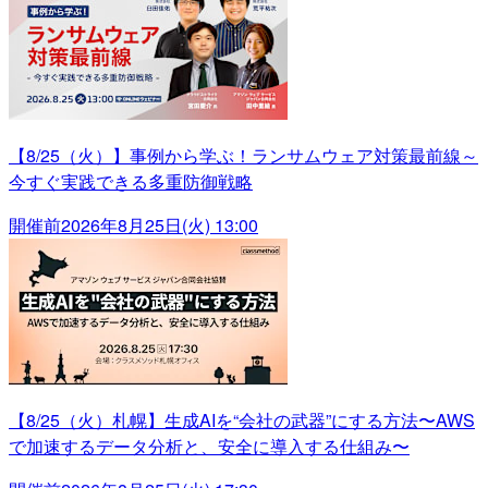
【8/25（火）】事例から学ぶ！ランサムウェア対策最前線～
今すぐ実践できる多重防御戦略
開催前
2026年8月25日(火) 13:00
【8/25（火）札幌】生成AIを“会社の武器”にする方法〜AWS
で加速するデータ分析と、安全に導入する仕組み〜