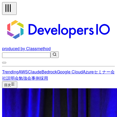
produced by Classmethod
Trending
AWS
Claude
Bedrock
Google Cloud
Azure
セミナー
会
社説明会
勉強会
事例
採用
目次