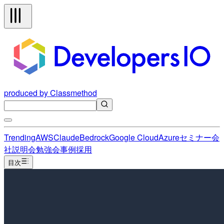
produced by Classmethod
Trending
AWS
Claude
Bedrock
Google Cloud
Azure
セミナー
会
社説明会
勉強会
事例
採用
目次