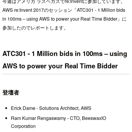
今週はアメリカ ラスベガスでre:Inventに参加しています。
AWS re:Invent 2017のセッション「ATC301 - 1 Million bids
in 100ms – using AWS to power your Real Time Bidder」に
参加したのでレポートします。
ATC301 - 1 Million bids in 100ms – using
AWS to power your Real Time Bidder
登壇者
Erick Dame - Solutions Architect, AWS
Ram Kumar Rengaswamy - CTO, BeeswaxIO
Corporation