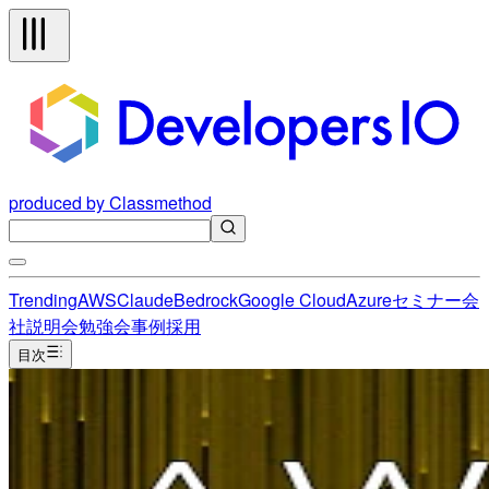
produced by Classmethod
Trending
AWS
Claude
Bedrock
Google Cloud
Azure
セミナー
会
社説明会
勉強会
事例
採用
目次