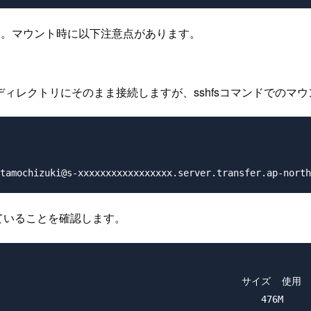
ます。マウント時に以下注意点があります。
ームディレクトリにそのまま接続しますが、sshfsコマンドで
ていることを確認します。
                                              サイズ 
                                               476M     