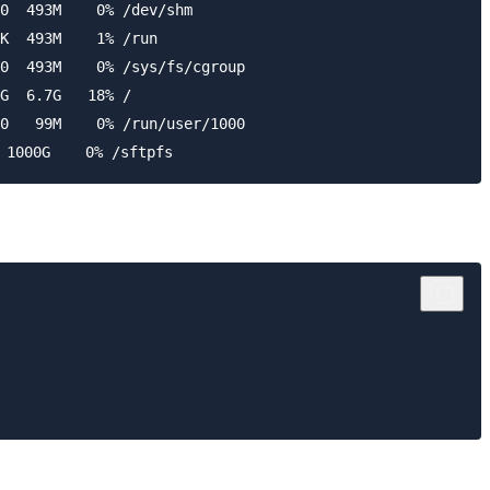
0  493M    0% /dev/shm

K  493M    1% /run

0  493M    0% /sys/fs/cgroup

G  6.7G   18% /

0   99M    0% /run/user/1000
