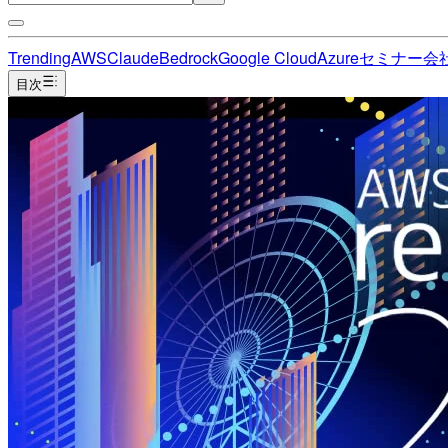
Trending
AWS
Claude
Bedrock
Google Cloud
Azure
セミナー
会
目次