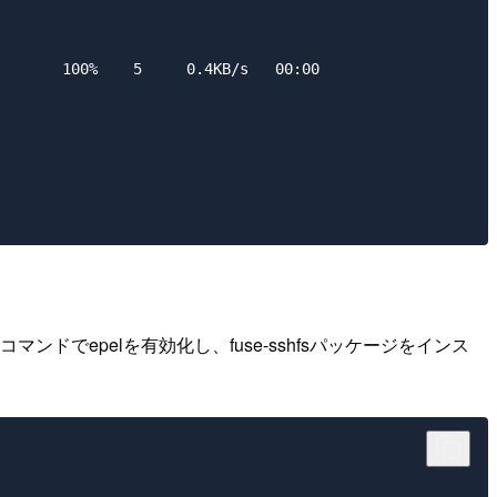
       100%    5     0.4KB/s   00:00

コマンドでepelを有効化し、fuse-sshfsパッケージをインス