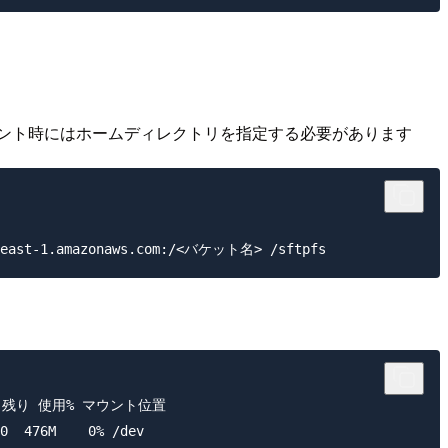
のマウント時にはホームディレクトリを指定する必要があります
 使用  残り 使用% マウント位置

0  476M    0% /dev
