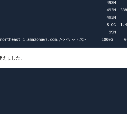
                                               493M     
                                               493M  388
                                               493M     
                                               8.0G  1.4
                                                99M     
使えました。