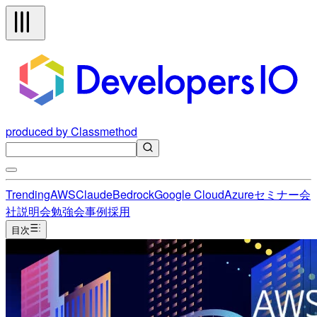
produced by Classmethod
Trending
AWS
Claude
Bedrock
Google Cloud
Azure
セミナー
会
社説明会
勉強会
事例
採用
目次