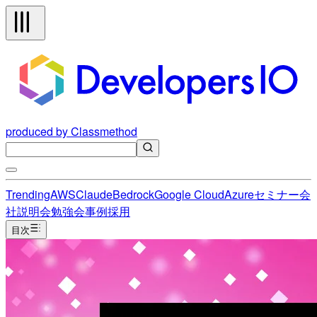
produced by Classmethod
Trending
AWS
Claude
Bedrock
Google Cloud
Azure
セミナー
会
社説明会
勉強会
事例
採用
目次