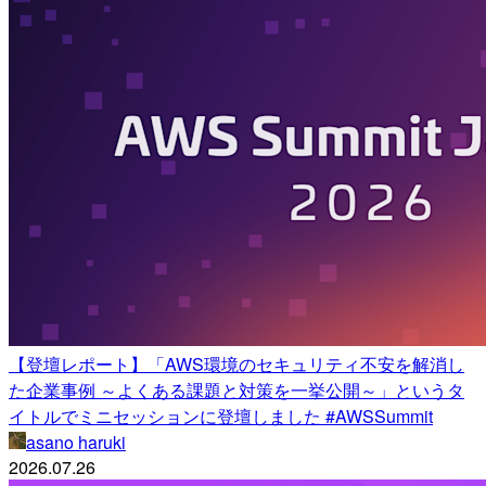
【登壇レポート】「AWS環境のセキュリティ不安を解消し
た企業事例 ～よくある課題と対策を一挙公開～」というタ
イトルでミニセッションに登壇しました #AWSSummit
asano haruki
2026.07.26