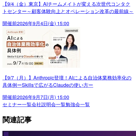
【9/4（金）東京】AIチームメイトが変える次世代コンタク
トセンター～顧客体験向上とオペレーション改革の最前線～
開催前
2026年9月4日(金) 15:00
【9/7（月）】Anthropic登壇！AIによる自治体業務効率化の
具体例ーSkillsで広がるClaudeの使い方ー
開催前
2026年9月7日(月) 15:00
セミナー一覧
会社説明会一覧
勉強会一覧
関連記事