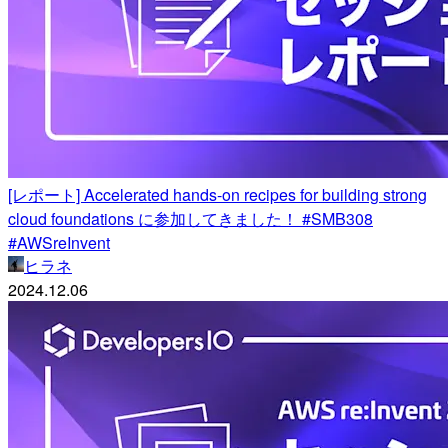
[レポート] Accelerated hands-on recipes for building strong
cloud foundations に参加してきました！ #SMB308
#AWSreInvent
ヒラネ
2024.12.06