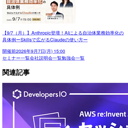
【9/7（月）】Anthropic登壇！AIによる自治体業務効率化の
具体例ーSkillsで広がるClaudeの使い方ー
開催前
2026年9月7日(月) 15:00
セミナー一覧
会社説明会一覧
勉強会一覧
関連記事