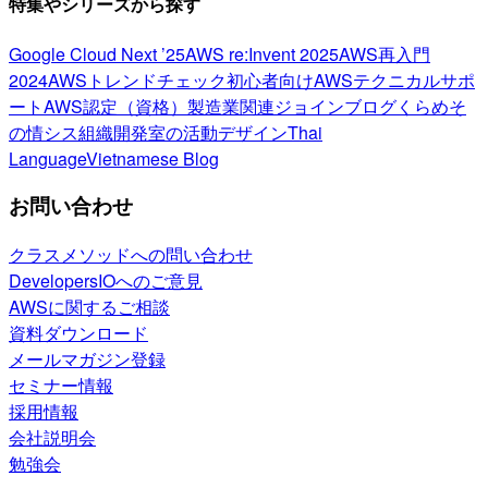
特集やシリーズから探す
Google Cloud Next ’25
AWS re:Invent 2025
AWS再入門
2024
AWSトレンドチェック
初心者向け
AWSテクニカルサポ
ート
AWS認定（資格）
製造業関連
ジョインブログ
くらめそ
の情シス
組織開発室の活動
デザイン
Thai
Language
Vietnamese Blog
お問い合わせ
クラスメソッドへの問い合わせ
DevelopersIOへのご意見
AWSに関するご相談
資料ダウンロード
メールマガジン登録
セミナー情報
採用情報
会社説明会
勉強会