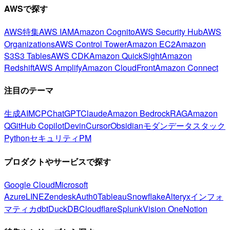
AWSで探す
AWS特集
AWS IAM
Amazon Cognito
AWS Security Hub
AWS
Organizations
AWS Control Tower
Amazon EC2
Amazon
S3
S3 Tables
AWS CDK
Amazon QuickSight
Amazon
Redshift
AWS Amplify
Amazon CloudFront
Amazon Connect
注目のテーマ
生成AI
MCP
ChatGPT
Claude
Amazon Bedrock
RAG
Amazon
Q
GitHub Copilot
Devin
Cursor
Obsidian
モダンデータスタック
Python
セキュリティ
PM
プロダクトやサービスで探す
Google Cloud
Microsoft
Azure
LINE
Zendesk
Auth0
Tableau
Snowflake
Alteryx
インフォ
マティカ
dbt
DuckDB
Cloudflare
Splunk
Vision One
Notion