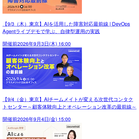
【9/3（木）東京】AIを活用した障害対応最前線 | DevOps
Agentライブデモで学ぶ、自律型運用の実践
開催前
2026年9月3日(木) 16:00
【9/4（金）東京】AIチームメイトが変える次世代コンタク
トセンター～顧客体験向上とオペレーション改革の最前線～
開催前
2026年9月4日(金) 15:00