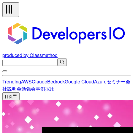
produced by Classmethod
Trending
AWS
Claude
Bedrock
Google Cloud
Azure
セミナー
会
社説明会
勉強会
事例
採用
目次