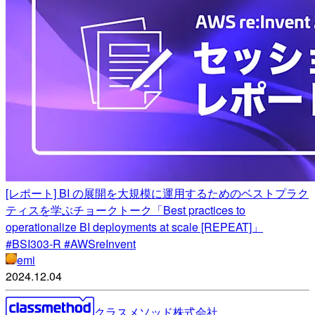
[レポート] BI の展開を大規模に運用するためのベストプラク
ティスを学ぶチョークトーク「Best practices to
operationalize BI deployments at scale [REPEAT]」
#BSI303-R #AWSreInvent
emi
2024.12.04
クラスメソッド株式会社