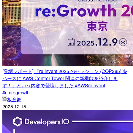
[登壇レポート] 「re:Invent 2025 のセッション (COP365) を
ベースに AWS Control Tower 関連の新機能を紹介しま
す！」という内容で登壇しました #AWSreInvent
#cmregrowth
板倉舞
2025.12.15