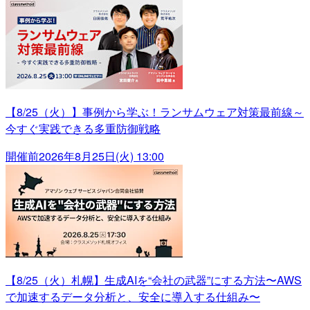
【8/25（火）】事例から学ぶ！ランサムウェア対策最前線～
今すぐ実践できる多重防御戦略
開催前
2026年8月25日(火) 13:00
【8/25（火）札幌】生成AIを“会社の武器”にする方法〜AWS
で加速するデータ分析と、安全に導入する仕組み〜