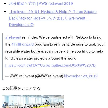
水分補給と協力 | AWS re:Invent 2019
【re:Invent 2019】Hydrate & Help と Three Square
BackPack for Kids やってきました #reinvent ｜
Developers.IO
#reInvent
reminder: We've partnered with NetApp to bring
the
#FillItForward
program to re:Invent. Be sure to grab your
reusable water bottle & scan it every time you fill up to help
fund clean water projects around the world.
https://t.co/hIcwR3yYCg
pic.twitter.com/DXoXWW267B
— AWS re:Invent (@AWSreInvent)
November 28, 2019
この記事をシェアする