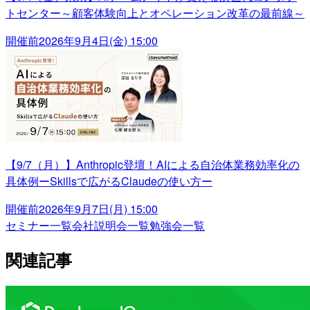
トセンター～顧客体験向上とオペレーション改革の最前線～
開催前
2026年9月4日(金) 15:00
【9/7（月）】Anthropic登壇！AIによる自治体業務効率化の
具体例ーSkillsで広がるClaudeの使い方ー
開催前
2026年9月7日(月) 15:00
セミナー一覧
会社説明会一覧
勉強会一覧
関連記事