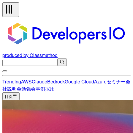
produced by Classmethod
Trending
AWS
Claude
Bedrock
Google Cloud
Azure
セミナー
会
社説明会
勉強会
事例
採用
目次