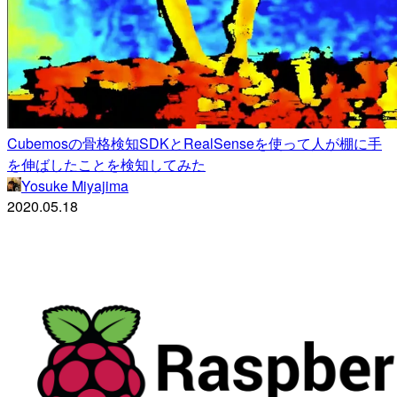
Cubemosの骨格検知SDKとRealSenseを使って人が棚に手
を伸ばしたことを検知してみた
Yosuke Miyajima
2020.05.18