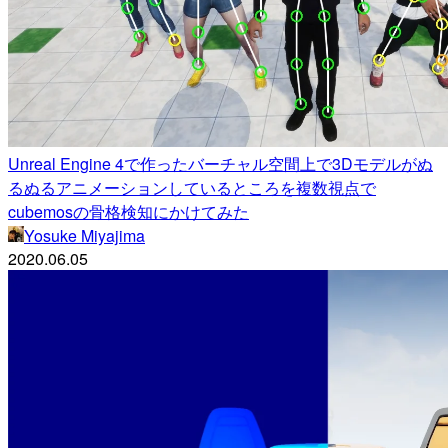
Unreal Engine 4で作ったバーチャル空間上で3Dモデルがぬ
るぬるアニメーションしているところを複数視点で
cubemosの骨格検知にかけてみた
Yosuke Miyajima
2020.06.05