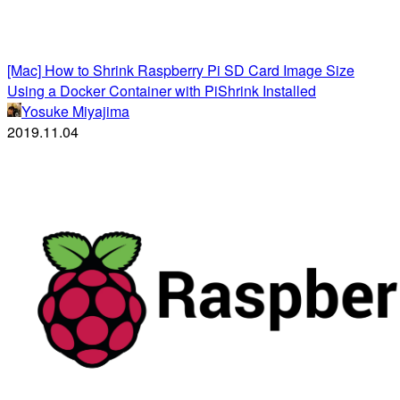
[Mac] How to Shrink Raspberry Pi SD Card Image Size
Using a Docker Container with PiShrink Installed
Yosuke Miyajima
2019.11.04