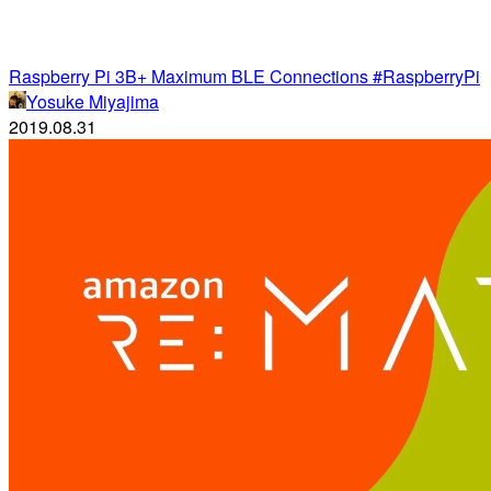
Raspberry Pi 3B+ Maximum BLE Connections #RaspberryPi
Yosuke Miyajima
2019.08.31