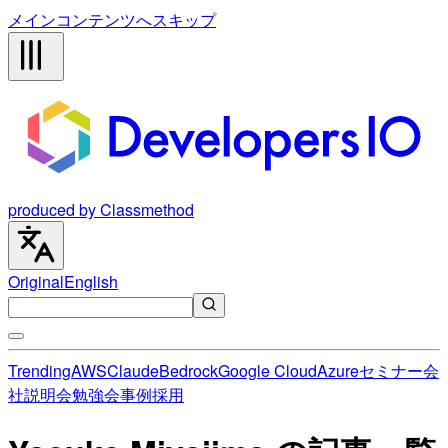
メインコンテンツへスキップ
produced by Classmethod
Original
English
Trending
AWS
Claude
Bedrock
Google Cloud
Azure
セミナー
会
社説明会
勉強会
事例
採用