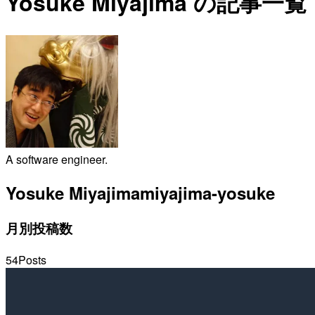
Yosuke Miyajima の記事一覧
A software engineer.
Yosuke Miyajima
miyajima-yosuke
月別投稿数
54
Posts