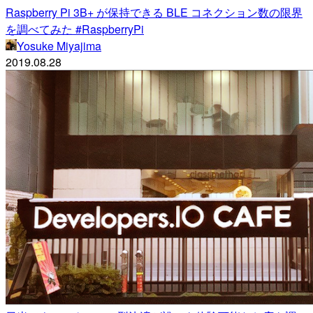
Raspberry Pi 3B+ が保持できる BLE コネクション数の限界
を調べてみた #RaspberryPi
Yosuke Miyajima
2019.08.28