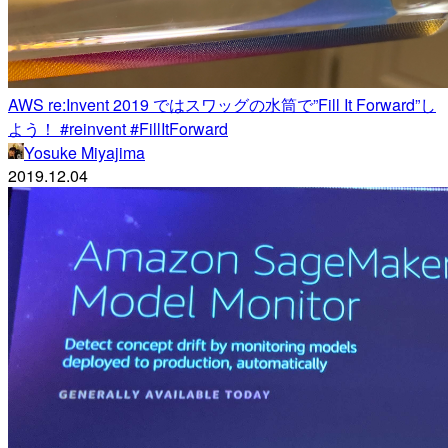
AWS re:Invent 2019 ではスワッグの水筒で”Fill It Forward”し
よう！ #reinvent #FillItForward
Yosuke Miyajima
2019.12.04