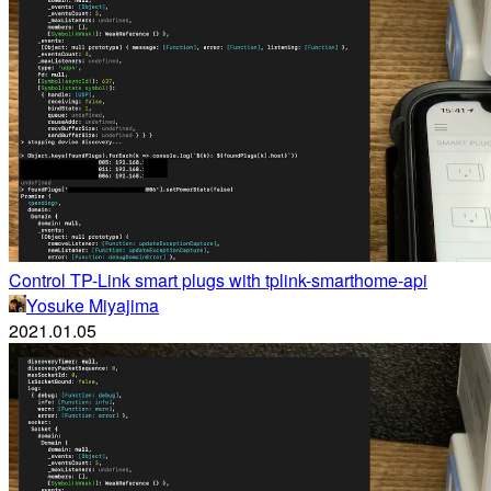
Control TP-Link smart plugs with tplink-smarthome-api
Yosuke Miyajima
2021.01.05