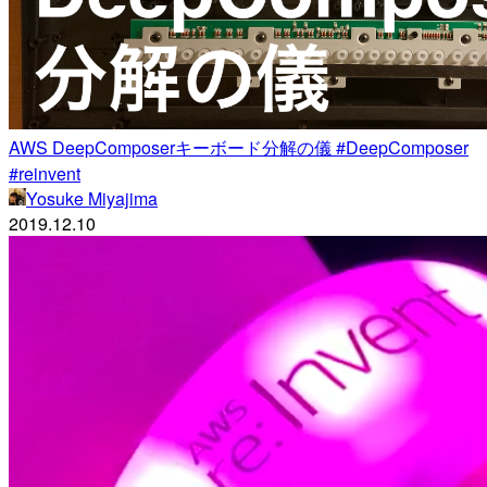
AWS DeepComposerキーボード分解の儀 #DeepComposer
#reinvent
Yosuke Miyajima
2019.12.10