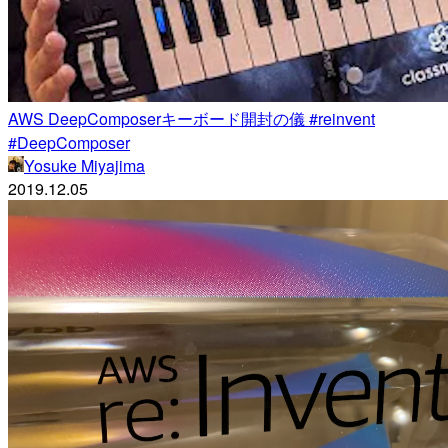
AWS DeepComposerキーボード開封の儀 #reinvent
#DeepComposer
Yosuke Miyajima
2019.12.05