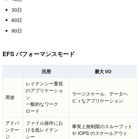
30日
60日
90日
EFS パフォーマンスモード
汎用
最大 I/O
レイテンシー重視
のアプリケーショ
ラージスケール、データヘ
用途
ン
ビィなアプリケーション
一般的なワーク
ロード
アドバ
ファイル操作にお
事実上無制限のスループット
ンテー
ける低レイテン
や IOPS のスケールアウト
ジ
シー