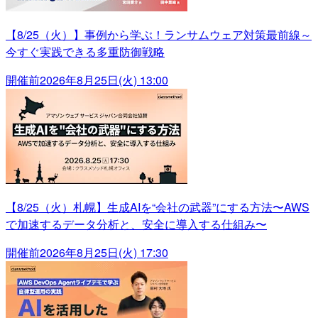
【8/25（火）】事例から学ぶ！ランサムウェア対策最前線～
今すぐ実践できる多重防御戦略
開催前
2026年8月25日(火) 13:00
【8/25（火）札幌】生成AIを“会社の武器”にする方法〜AWS
で加速するデータ分析と、安全に導入する仕組み〜
開催前
2026年8月25日(火) 17:30