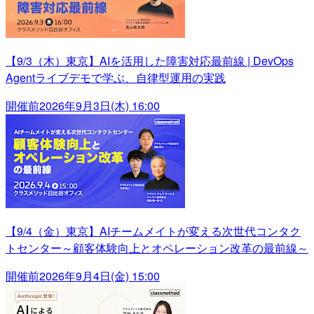
【9/3（木）東京】AIを活用した障害対応最前線 | DevOps
Agentライブデモで学ぶ、自律型運用の実践
開催前
2026年9月3日(木) 16:00
【9/4（金）東京】AIチームメイトが変える次世代コンタク
トセンター～顧客体験向上とオペレーション改革の最前線～
開催前
2026年9月4日(金) 15:00