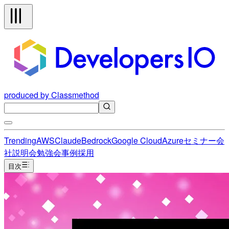
produced by Classmethod
Trending
AWS
Claude
Bedrock
Google Cloud
Azure
セミナー
会
社説明会
勉強会
事例
採用
目次