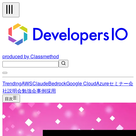
produced by Classmethod
Trending
AWS
Claude
Bedrock
Google Cloud
Azure
セミナー
会
社説明会
勉強会
事例
採用
目次