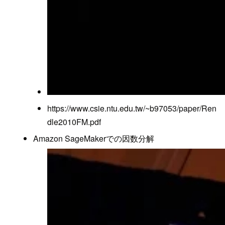
https://www.csie.ntu.edu.tw/~b97053/paper/Ren
dle2010FM.pdf
Amazon SageMakerでの因数分解