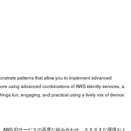
onstrate patterns that allow you to implement advanced
more using advanced combinations of AWS identity services, a
gs fun, engaging, and practical using a lively mix of demos
AWS IDサービスの高度な組み合わせ、さまざまな環境およ