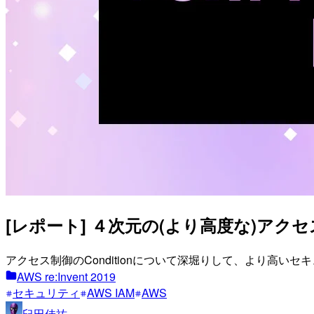
[レポート] ４次元の(より高度な)アクセス制御 – r
アクセス制御のConditionについて深堀りして、より高
AWS re:Invent 2019
セキュリティ
AWS IAM
AWS
臼田佳祐