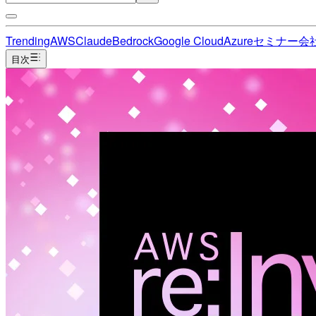
Trending
AWS
Claude
Bedrock
Google Cloud
Azure
セミナー
会
目次