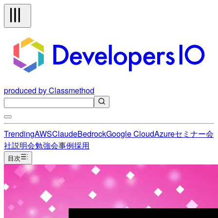
produced by Classmethod
Trending
AWS
Claude
Bedrock
Google Cloud
Azure
セミナー
会
社説明会
勉強会
事例
採用
目次