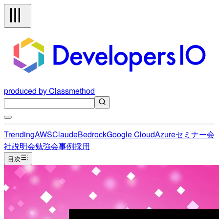
produced by Classmethod
Trending
AWS
Claude
Bedrock
Google Cloud
Azure
セミナー
会
社説明会
勉強会
事例
採用
目次