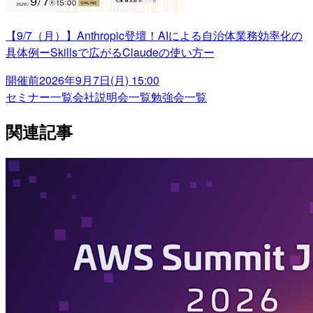
【9/7（月）】Anthropic登壇！AIによる自治体業務効率化の
具体例ーSkillsで広がるClaudeの使い方ー
開催前
2026年9月7日(月) 15:00
セミナー一覧
会社説明会一覧
勉強会一覧
関連記事