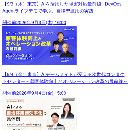
【9/3（木）東京】AIを活用した障害対応最前線 | DevOps
Agentライブデモで学ぶ、自律型運用の実践
開催前
2026年9月3日(木) 16:00
【9/4（金）東京】AIチームメイトが変える次世代コンタク
トセンター～顧客体験向上とオペレーション改革の最前線～
開催前
2026年9月4日(金) 15:00