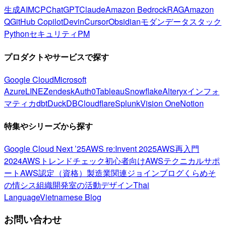
生成AI
MCP
ChatGPT
Claude
Amazon Bedrock
RAG
Amazon
Q
GitHub Copilot
Devin
Cursor
Obsidian
モダンデータスタック
Python
セキュリティ
PM
プロダクトやサービスで探す
Google Cloud
Microsoft
Azure
LINE
Zendesk
Auth0
Tableau
Snowflake
Alteryx
インフォ
マティカ
dbt
DuckDB
Cloudflare
Splunk
Vision One
Notion
特集やシリーズから探す
Google Cloud Next ’25
AWS re:Invent 2025
AWS再入門
2024
AWSトレンドチェック
初心者向け
AWSテクニカルサポ
ート
AWS認定（資格）
製造業関連
ジョインブログ
くらめそ
の情シス
組織開発室の活動
デザイン
Thai
Language
Vietnamese Blog
お問い合わせ