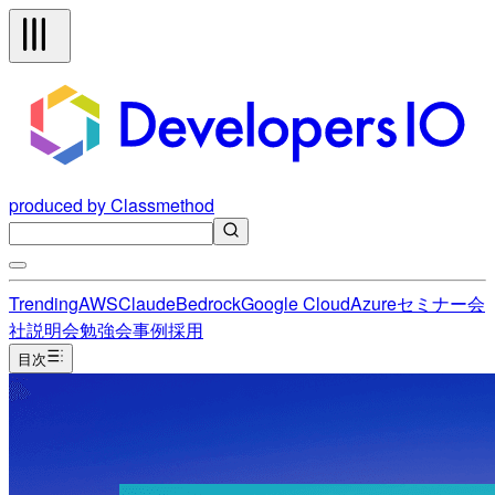
produced by Classmethod
Trending
AWS
Claude
Bedrock
Google Cloud
Azure
セミナー
会
社説明会
勉強会
事例
採用
目次