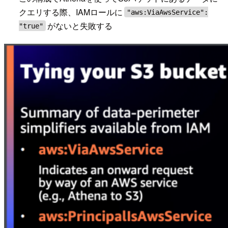
クエリする際、IAMロールに
"aws:ViaAwsService":
がないと失敗する
"true"