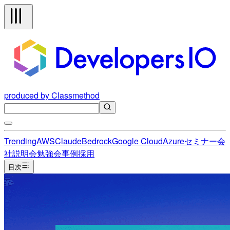
produced by Classmethod
Trending
AWS
Claude
Bedrock
Google Cloud
Azure
セミナー
会
社説明会
勉強会
事例
採用
目次