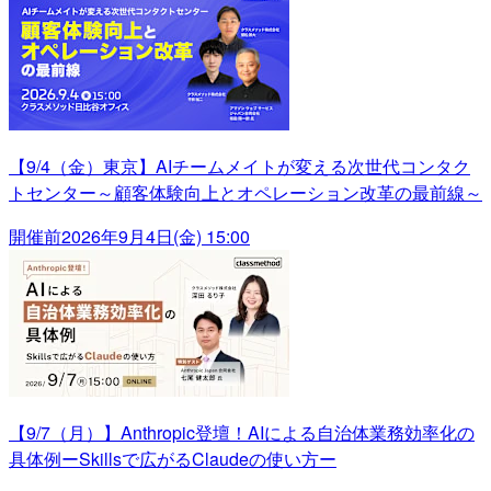
【9/4（金）東京】AIチームメイトが変える次世代コンタク
トセンター～顧客体験向上とオペレーション改革の最前線～
開催前
2026年9月4日(金) 15:00
【9/7（月）】Anthropic登壇！AIによる自治体業務効率化の
具体例ーSkillsで広がるClaudeの使い方ー