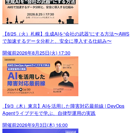
【8/25（火）札幌】生成AIを“会社の武器”にする方法〜AWS
で加速するデータ分析と、安全に導入する仕組み〜
開催前
2026年8月25日(火) 17:30
【9/3（木）東京】AIを活用した障害対応最前線 | DevOps
Agentライブデモで学ぶ、自律型運用の実践
開催前
2026年9月3日(木) 16:00