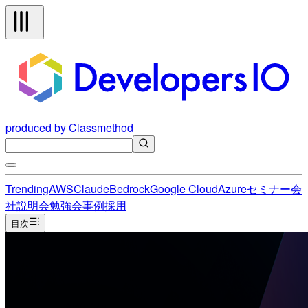
produced by Classmethod
Trending
AWS
Claude
Bedrock
Google Cloud
Azure
セミナー
会
社説明会
勉強会
事例
採用
目次