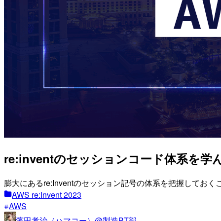
re:inventのセッションコード体系を学
膨大にあるre:Inventのセッション記号の体系を把握して
AWS re:Invent 2023
AWS
濱田孝治（ハマコー）@製造BT部