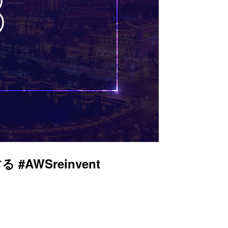
WSreinvent
！