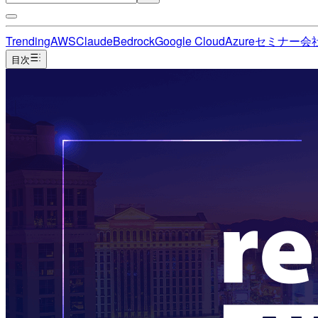
Trending
AWS
Claude
Bedrock
Google Cloud
Azure
セミナー
会
目次