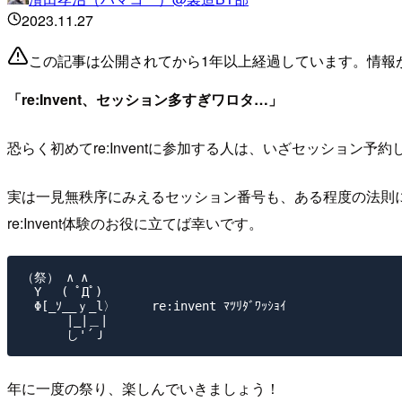
2023.11.27
この記事は公開されてから1年以上経過しています。情報
「re:Invent、セッション多すぎワロタ…」
恐らく初めてre:Inventに参加する人は、いざセッショ
実は一見無秩序にみえるセッション番号も、ある程度の法則
re:Invent体験のお役に立てば幸いです。
（祭） ∧ ∧

　Y　 ( ﾟДﾟ)

　Φ[_ｿ__ｙ_l〉     re:invent ﾏﾂﾘﾀﾞﾜｯｼｮｲ

　　　 |_|＿|

年に一度の祭り、楽しんでいきましょう！