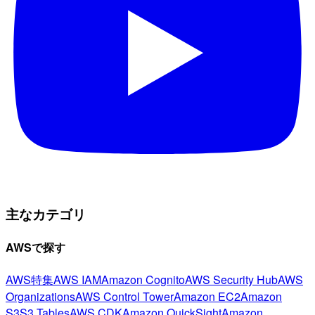
主なカテゴリ
AWSで探す
AWS特集
AWS IAM
Amazon Cognito
AWS Security Hub
AWS
Organizations
AWS Control Tower
Amazon EC2
Amazon
S3
S3 Tables
AWS CDK
Amazon QuickSight
Amazon