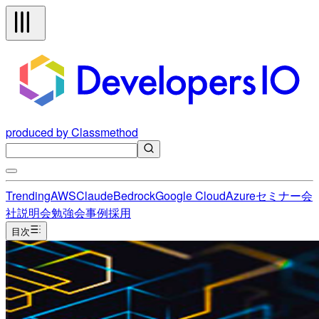
produced by Classmethod
Trending
AWS
Claude
Bedrock
Google Cloud
Azure
セミナー
会
社説明会
勉強会
事例
採用
目次