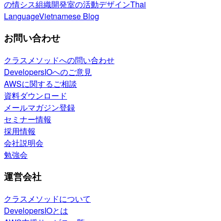
の情シス
組織開発室の活動
デザイン
Thai
Language
Vietnamese Blog
お問い合わせ
クラスメソッドへの問い合わせ
DevelopersIOへのご意見
AWSに関するご相談
資料ダウンロード
メールマガジン登録
セミナー情報
採用情報
会社説明会
勉強会
運営会社
クラスメソッドについて
DevelopersIOとは