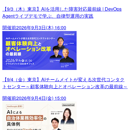
【9/3（木）東京】AIを活用した障害対応最前線 | DevOps
Agentライブデモで学ぶ、自律型運用の実践
開催前
2026年9月3日(木) 16:00
【9/4（金）東京】AIチームメイトが変える次世代コンタク
トセンター～顧客体験向上とオペレーション改革の最前線～
開催前
2026年9月4日(金) 15:00