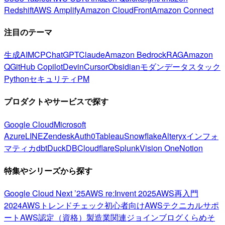
Redshift
AWS Amplify
Amazon CloudFront
Amazon Connect
注目のテーマ
生成AI
MCP
ChatGPT
Claude
Amazon Bedrock
RAG
Amazon
Q
GitHub Copilot
Devin
Cursor
Obsidian
モダンデータスタック
Python
セキュリティ
PM
プロダクトやサービスで探す
Google Cloud
Microsoft
Azure
LINE
Zendesk
Auth0
Tableau
Snowflake
Alteryx
インフォ
マティカ
dbt
DuckDB
Cloudflare
Splunk
Vision One
Notion
特集やシリーズから探す
Google Cloud Next ’25
AWS re:Invent 2025
AWS再入門
2024
AWSトレンドチェック
初心者向け
AWSテクニカルサポ
ート
AWS認定（資格）
製造業関連
ジョインブログ
くらめそ