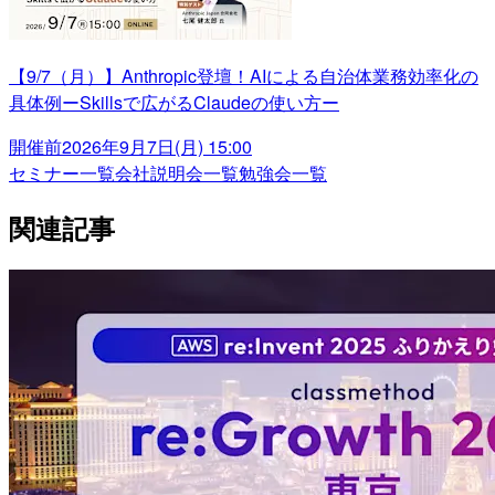
【9/7（月）】Anthropic登壇！AIによる自治体業務効率化の
具体例ーSkillsで広がるClaudeの使い方ー
開催前
2026年9月7日(月) 15:00
セミナー一覧
会社説明会一覧
勉強会一覧
関連記事