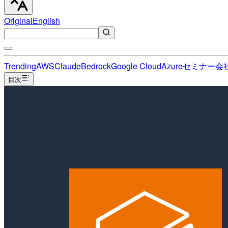
Original
English
Trending
AWS
Claude
Bedrock
Google Cloud
Azure
セミナー
会
目次