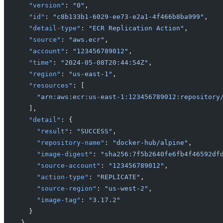
  "version"
: 
"0"
,
  "id"
: 
"c8b133b1-6029-ee73-e2a1-4f466b8ba999"
,
  "detail-type"
: 
"ECR Replication Action"
,
  "source"
: 
"aws.ecr"
,
  "account"
: 
"123456789012"
,
  "time"
: 
"2024-05-08T20:44:54Z"
,
  "region"
: 
"us-east-1"
,
  "resources"
: [
    "arn:aws:ecr:us-east-1:123456789012:repository
  ],
  "detail"
: {
    "result"
: 
"SUCCESS"
,
    "repository-name"
: 
"docker-hub/alpine"
,
    "image-digest"
: 
"sha256:7f5b2640fe6fb4f46592df
    "source-account"
: 
"123456789012"
,
    "action-type"
: 
"REPLICATE"
,
    "source-region"
: 
"us-west-2"
,
    "image-tag"
: 
"3.17.2"
  }
}