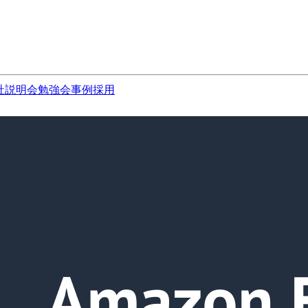
社説明会
勉強会
事例
採用