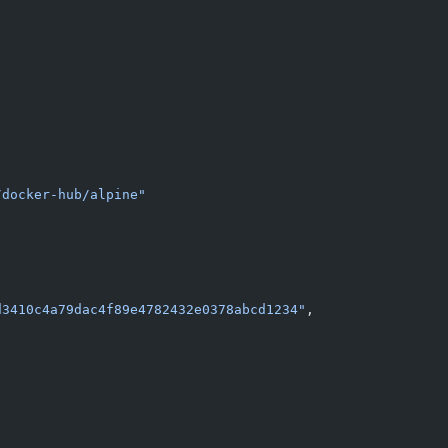
/docker-hub/alpine"
d3410c4a79dac4f89e4782432e0378abcd1234"
,