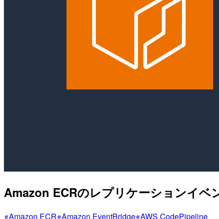
Amazon ECRのレプリケーションイベン
Amazon ECR
Amazon EventBridge
AWS CodePipeline