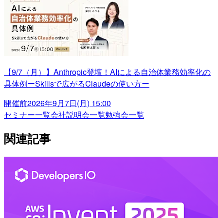
【9/7（月）】Anthropic登壇！AIによる自治体業務効率化の
具体例ーSkillsで広がるClaudeの使い方ー
開催前
2026年9月7日(月) 15:00
セミナー一覧
会社説明会一覧
勉強会一覧
関連記事