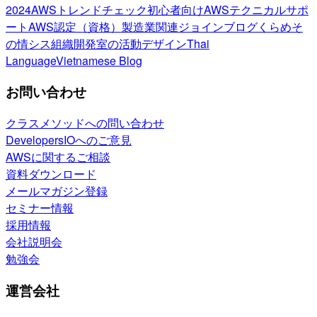
2024
AWSトレンドチェック
初心者向け
AWSテクニカルサポ
ート
AWS認定（資格）
製造業関連
ジョインブログ
くらめそ
の情シス
組織開発室の活動
デザイン
Thai
Language
Vietnamese Blog
お問い合わせ
クラスメソッドへの問い合わせ
DevelopersIOへのご意見
AWSに関するご相談
資料ダウンロード
メールマガジン登録
セミナー情報
採用情報
会社説明会
勉強会
運営会社