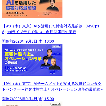
【9/3（木）東京】AIを活用した障害対応最前線 | DevOps
Agentライブデモで学ぶ、自律型運用の実践
開催前
2026年9月3日(木) 16:00
【9/4（金）東京】AIチームメイトが変える次世代コンタク
トセンター～顧客体験向上とオペレーション改革の最前線～
開催前
2026年9月4日(金) 15:00