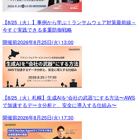
【8/25（火）】事例から学ぶ！ランサムウェア対策最前線～
今すぐ実践できる多重防御戦略
開催前
2026年8月25日(火) 13:00
【8/25（火）札幌】生成AIを“会社の武器”にする方法〜AWS
で加速するデータ分析と、安全に導入する仕組み〜
開催前
2026年8月25日(火) 17:30