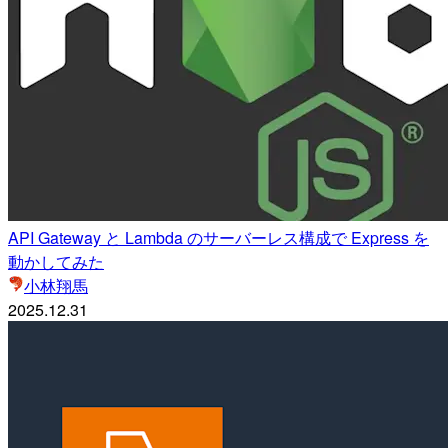
API Gateway と Lambda のサーバーレス構成で Express を
動かしてみた
小林翔馬
2025.12.31