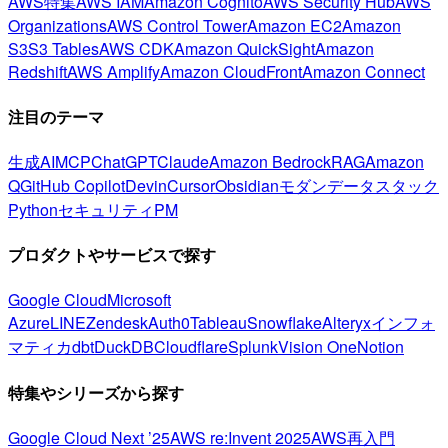
AWS特集
AWS IAM
Amazon Cognito
AWS Security Hub
AWS
Organizations
AWS Control Tower
Amazon EC2
Amazon
S3
S3 Tables
AWS CDK
Amazon QuickSight
Amazon
Redshift
AWS Amplify
Amazon CloudFront
Amazon Connect
注目のテーマ
生成AI
MCP
ChatGPT
Claude
Amazon Bedrock
RAG
Amazon
Q
GitHub Copilot
Devin
Cursor
Obsidian
モダンデータスタック
Python
セキュリティ
PM
プロダクトやサービスで探す
Google Cloud
Microsoft
Azure
LINE
Zendesk
Auth0
Tableau
Snowflake
Alteryx
インフォ
マティカ
dbt
DuckDB
Cloudflare
Splunk
Vision One
Notion
特集やシリーズから探す
Google Cloud Next ’25
AWS re:Invent 2025
AWS再入門