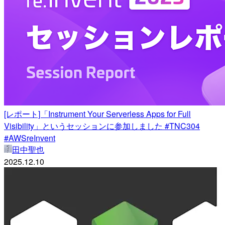
[レポート]「Instrument Your Serverless Apps for Full
Visibility」というセッションに参加しました #TNC304
#AWSreInvent
田中聖也
2025.12.10