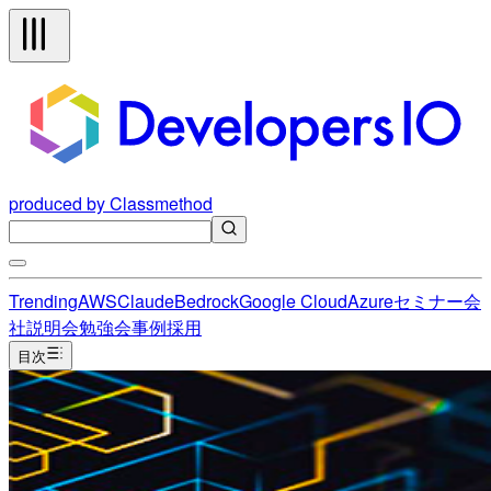
produced by Classmethod
Trending
AWS
Claude
Bedrock
Google Cloud
Azure
セミナー
会
社説明会
勉強会
事例
採用
目次