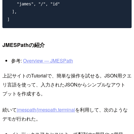
    "james", "/", "id"

  ],

JMESPathの紹介
参考:
Overview — JMESPath
上記サイトのTutorialで、簡単な操作を試せる。JSON用クエ
リ言語を使って、入力されたJSONからシンプルなアウト
プットを作成する。
続いて
jmespath/jmespath.terminal
を利用して、次のような
デモが行われた。