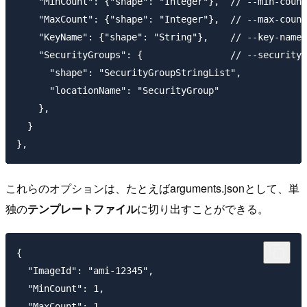
    "MinCount": {"shape": "Integer"},  // --min-count

    "MaxCount": {"shape": "Integer"},  // --max-count

    "KeyName": {"shape": "String"},    // --key-name 

    "SecurityGroups": {                // --security-
      "shape": "SecurityGroupStringList",

      "locationName": "SecurityGroup"

    },

  }

これらのオプションは、たとえばarguments.jsonとして、単
独の
テンプレートファイル
に切り出すことができる。
{

  "ImageId": "ami-12345",

  "MinCount": 1,

  "MaxCount": 1,
