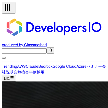
produced by Classmethod
Trending
AWS
Claude
Bedrock
Google Cloud
Azure
セミナー
会
社説明会
勉強会
事例
採用
目次