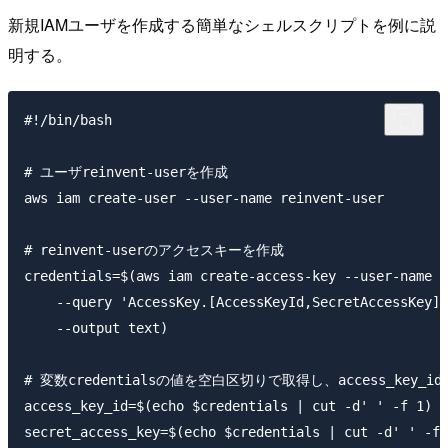
新規IAMユーザを作成する簡単なシェルスクリプトを例に説
明する。
#!/bin/bash

# ユーザreinvent-userを作成

aws iam create-user --user-name reinvent-user

# reinvent-userのアクセスキーを作成

credentials=$(aws iam create-access-key --user-name r
    --query 'AccessKey.[AccessKeyId,SecretAccessKey]'
    --output text)

# 変数credentialsの値を空白区切りで取得し、access_key_idとs
access_key_id=$(echo $credentials | cut -d' ' -f 1)

secret_access_key=$(echo $credentials | cut -d' ' -f 