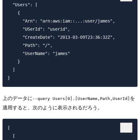
  "Users": [

    {

      "Arn": "arn:aws:iam::...:user/james",

      "USerId": "userid",

      "CreateDate": "2013-03-09T23:36:32Z",

      "Path": "/",

      "UserName": "james"

    }

  ]

上のデータに
を
--query Users[0].[UserName,Path,UserId]
適用すると、次のように表示されるだろう。
[

  [
