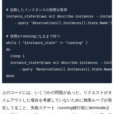
# 起動したインスタンスの状態を取得

instance_state=$(aws ec2 describe-instances --instanc
    --query 'Reservations[].Instances[].State.Name')

# 状態がrunningになるまで待つ

while [ "$instance_state" != "running" ]

do

  sleep 1

  instance_state=$(aws ec2 describe-instances --insta
      --query 'Reservations[].Instances[].State.Name'
上のコードには、いくつかの問題があった。リクエストがタ
イムアウトした場合を考慮していないために無限ループが発
生しうること、失敗ステート（running移行前にterminateさ