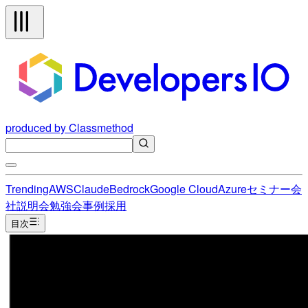
produced by Classmethod
Trending
AWS
Claude
Bedrock
Google Cloud
Azure
セミナー
会
社説明会
勉強会
事例
採用
目次