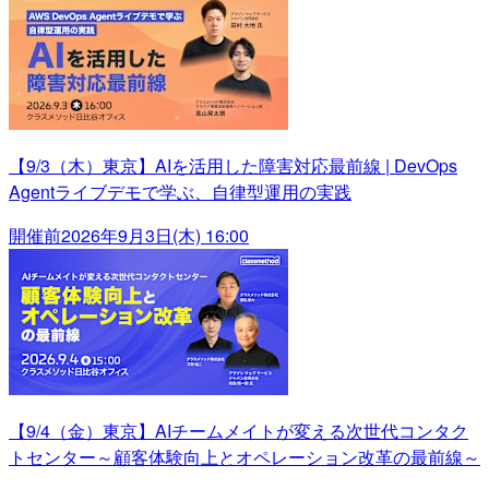
【9/3（木）東京】AIを活用した障害対応最前線 | DevOps
Agentライブデモで学ぶ、自律型運用の実践
開催前
2026年9月3日(木) 16:00
【9/4（金）東京】AIチームメイトが変える次世代コンタク
トセンター～顧客体験向上とオペレーション改革の最前線～