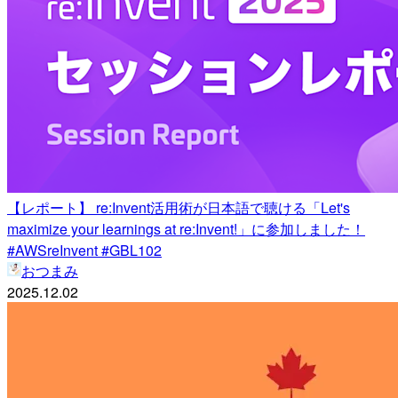
【レポート】 re:Invent活用術が日本語で聴ける「Let's
maximize your learnings at re:Invent!」に参加しました！
#AWSreInvent #GBL102
おつまみ
2025.12.02