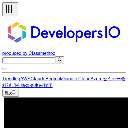
produced by Classmethod
Trending
AWS
Claude
Bedrock
Google Cloud
Azure
セミナー
会
社説明会
勉強会
事例
採用
目次