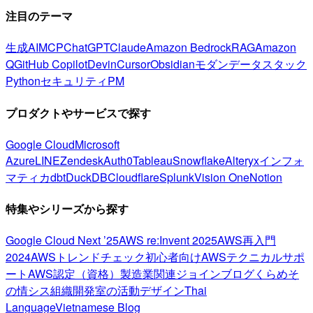
注目のテーマ
生成AI
MCP
ChatGPT
Claude
Amazon Bedrock
RAG
Amazon
Q
GitHub Copilot
Devin
Cursor
Obsidian
モダンデータスタック
Python
セキュリティ
PM
プロダクトやサービスで探す
Google Cloud
Microsoft
Azure
LINE
Zendesk
Auth0
Tableau
Snowflake
Alteryx
インフォ
マティカ
dbt
DuckDB
Cloudflare
Splunk
Vision One
Notion
特集やシリーズから探す
Google Cloud Next ’25
AWS re:Invent 2025
AWS再入門
2024
AWSトレンドチェック
初心者向け
AWSテクニカルサポ
ート
AWS認定（資格）
製造業関連
ジョインブログ
くらめそ
の情シス
組織開発室の活動
デザイン
Thai
Language
Vietnamese Blog