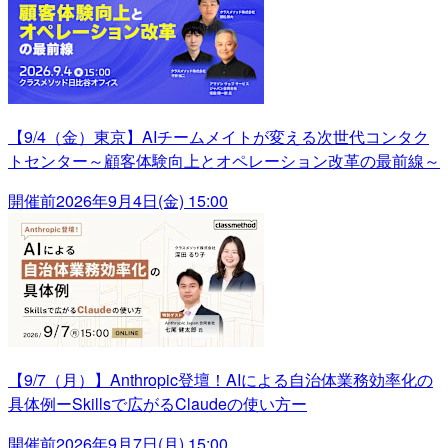
【9/4（金）東京】AIチームメイトが変える次世代コンタク
トセンター～顧客体験向上とオペレーション改革の最前線～
開催前
2026年9月4日(金) 15:00
【9/7（月）】Anthropic登壇！AIによる自治体業務効率化の
具体例ーSkillsで広がるClaudeの使い方ー
開催前
2026年9月7日(月) 15:00