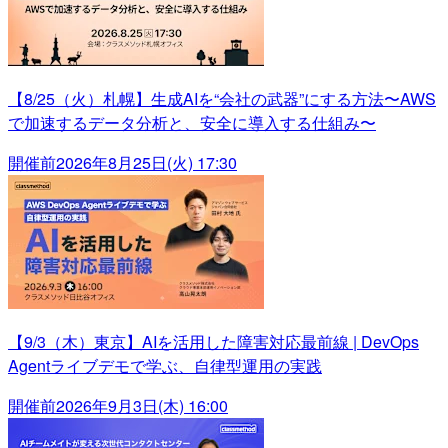
【8/25（火）札幌】生成AIを“会社の武器”にする方法〜AWS
で加速するデータ分析と、安全に導入する仕組み〜
開催前
2026年8月25日(火) 17:30
【9/3（木）東京】AIを活用した障害対応最前線 | DevOps
Agentライブデモで学ぶ、自律型運用の実践
開催前
2026年9月3日(木) 16:00