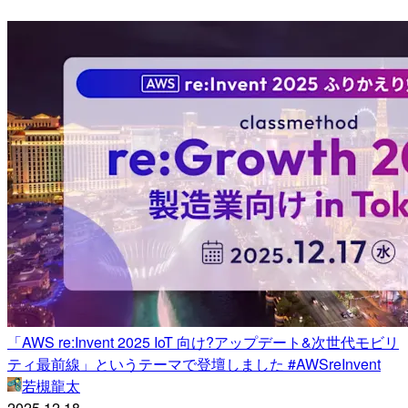
「AWS re:Invent 2025 IoT 向け?アップデート&次世代モビリ
ティ最前線」というテーマで登壇しました #AWSreInvent
若槻龍太
2025.12.18