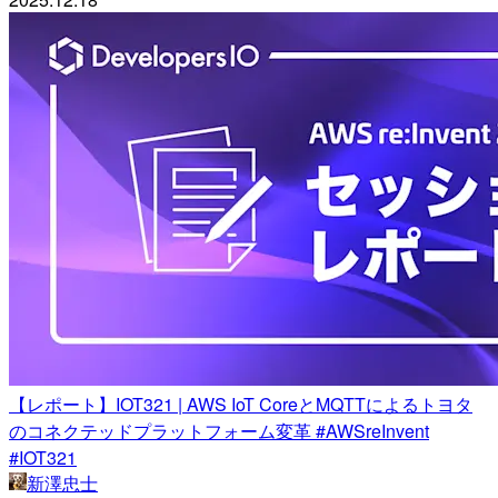
【レポート】IOT321 | AWS IoT CoreとMQTTによるトヨタ
のコネクテッドプラットフォーム変革 #AWSreInvent
#IOT321
新澤忠士