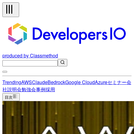
produced by Classmethod
Trending
AWS
Claude
Bedrock
Google Cloud
Azure
セミナー
会
社説明会
勉強会
事例
採用
目次