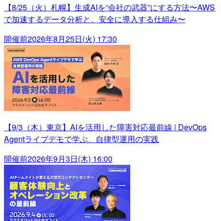
【8/25（火）札幌】生成AIを“会社の武器”にする方法〜AWS
で加速するデータ分析と、安全に導入する仕組み〜
開催前
2026年8月25日(火) 17:30
【9/3（木）東京】AIを活用した障害対応最前線 | DevOps
Agentライブデモで学ぶ、自律型運用の実践
開催前
2026年9月3日(木) 16:00