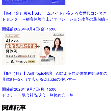
【9/4（金）東京】AIチームメイトが変える次世代コンタク
トセンター～顧客体験向上とオペレーション改革の最前線～
開催前
2026年9月4日(金) 15:00
【9/7（月）】Anthropic登壇！AIによる自治体業務効率化の
具体例ーSkillsで広がるClaudeの使い方ー
開催前
2026年9月7日(月) 15:00
セミナー一覧
会社説明会一覧
勉強会一覧
関連記事