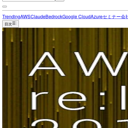
Trending
AWS
Claude
Bedrock
Google Cloud
Azure
セミナー
会
目次