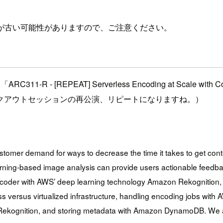
が古い可能性がありますので、ご注意ください。
REPEAT] Serverless Encoding at Scale with Content M
クアウトセッションの再公演、リピートになりますね。）
er demand for ways to decrease the time it takes to get content
learning-based image analysis can provide users actionable feed
scoder with AWS’ deep learning technology Amazon Rekognition,
ss versus virtualized infrastructure, handling encoding jobs wit
Rekognition, and storing metadata with Amazon DynamoDB. We al