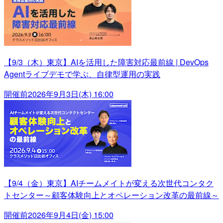
【9/3（木）東京】AIを活用した障害対応最前線 | DevOps
Agentライブデモで学ぶ、自律型運用の実践
開催前
2026年9月3日(木) 16:00
【9/4（金）東京】AIチームメイトが変える次世代コンタク
トセンター～顧客体験向上とオペレーション改革の最前線～
開催前
2026年9月4日(金) 15:00