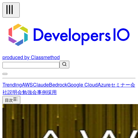
produced by Classmethod
Trending
AWS
Claude
Bedrock
Google Cloud
Azure
セミナー
会
社説明会
勉強会
事例
採用
目次