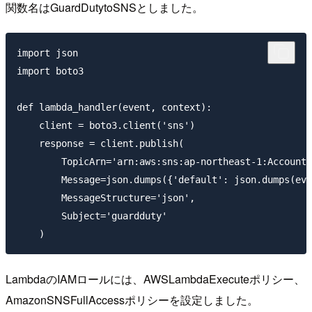
関数名はGuardDutytoSNSとしました。
import json

import boto3

def lambda_handler(event, context):

    client = boto3.client('sns')

    response = client.publish(

        TopicArn='arn:aws:sns:ap-northeast-1:Account-
        Message=json.dumps({'default': json.dumps(eve
        MessageStructure='json',

        Subject='guardduty'

LambdaのIAMロールには、AWSLambdaExecuteポリシー、
AmazonSNSFullAccessポリシーを設定しました。