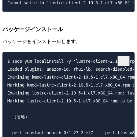
パッケージインストール
パッケージをインストールします。
$ sudo yum localinstall -y *lustre-client-2.10.5*.rpm

Loaded plugins: amazon-id, rhui-lb, search-disabled-r
Examining kmod-lustre-client-2.10.5-1.el7.x86_64.rpm:
Marking kmod-lustre-client-2.10.5-1.el7.x86_64.rpm to
Examining lustre-client-2.10.5-1.el7.x86_64.rpm: lust
Marking lustre-client-2.10.5-1.el7.x86_64.rpm to be i
  （省略）

  perl-constant.noarch 0:1.27-2.el7     perl-libs.x86