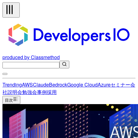
produced by Classmethod
Trending
AWS
Claude
Bedrock
Google Cloud
Azure
セミナー
会
社説明会
勉強会
事例
採用
目次