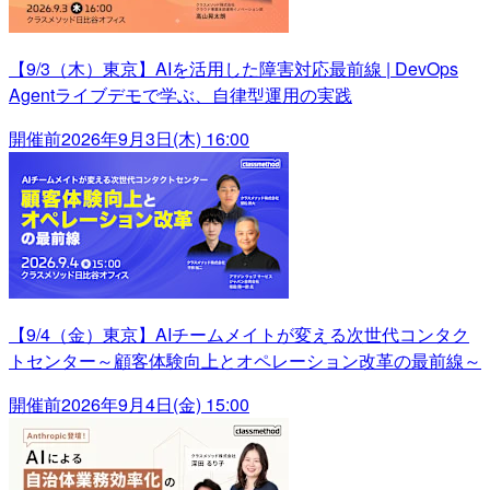
【9/3（木）東京】AIを活用した障害対応最前線 | DevOps
Agentライブデモで学ぶ、自律型運用の実践
開催前
2026年9月3日(木) 16:00
【9/4（金）東京】AIチームメイトが変える次世代コンタク
トセンター～顧客体験向上とオペレーション改革の最前線～
開催前
2026年9月4日(金) 15:00