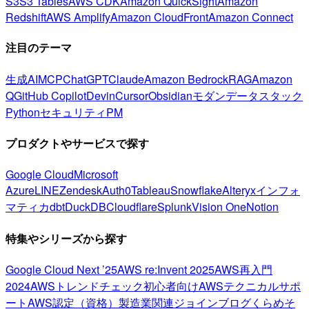
S3
S3 Tables
AWS CDK
Amazon QuickSight
Amazon
Redshift
AWS Amplify
Amazon CloudFront
Amazon Connect
注目のテーマ
生成AI
MCP
ChatGPT
Claude
Amazon Bedrock
RAG
Amazon
Q
GitHub Copilot
Devin
Cursor
Obsidian
モダンデータスタック
Python
セキュリティ
PM
プロダクトやサービスで探す
Google Cloud
Microsoft
Azure
LINE
Zendesk
Auth0
Tableau
Snowflake
Alteryx
インフォ
マティカ
dbt
DuckDB
Cloudflare
Splunk
Vision One
Notion
特集やシリーズから探す
Google Cloud Next ’25
AWS re:Invent 2025
AWS再入門
2024
AWSトレンドチェック
初心者向け
AWSテクニカルサポ
ート
AWS認定（資格）
製造業関連
ジョインブログ
くらめそ