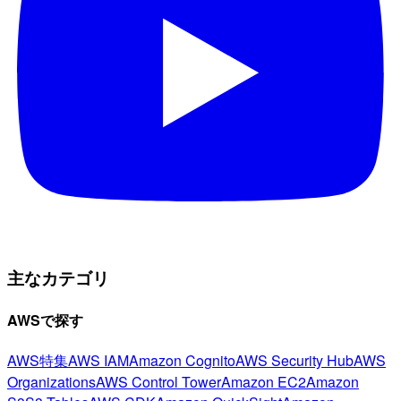
主なカテゴリ
AWSで探す
AWS特集
AWS IAM
Amazon Cognito
AWS Security Hub
AWS
Organizations
AWS Control Tower
Amazon EC2
Amazon