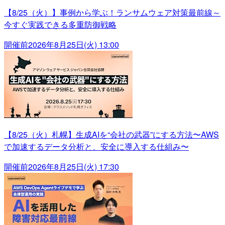
【8/25（火）】事例から学ぶ！ランサムウェア対策最前線～
今すぐ実践できる多重防御戦略
開催前
2026年8月25日(火) 13:00
【8/25（火）札幌】生成AIを“会社の武器”にする方法〜AWS
で加速するデータ分析と、安全に導入する仕組み〜
開催前
2026年8月25日(火) 17:30