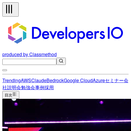
produced by Classmethod
Trending
AWS
Claude
Bedrock
Google Cloud
Azure
セミナー
会
社説明会
勉強会
事例
採用
目次