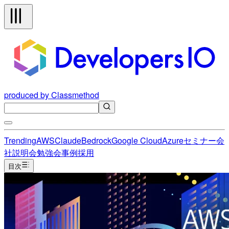
produced by Classmethod
Trending
AWS
Claude
Bedrock
Google Cloud
Azure
セミナー
会
社説明会
勉強会
事例
採用
目次