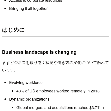
Access to corporate resources
Bringing it all together
はじめに
Business landscape is changing
まずビジネスを取り巻く状況や働き方の変化について触れて
います。
Evolving workforce
43% of US employees worked remotely in 2016
Dynamic organizations
Global mergers and acquisitions reached $3.7T in