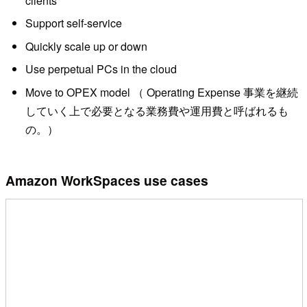
clients
Support self-service
Quickly scale up or down
Use perpetual PCs in the cloud
Move to OPEX model （ Operating Expense 事業を継続
していく上で必要となる業務費や運用費と呼ばれるも
の。）
Amazon WorkSpaces use cases