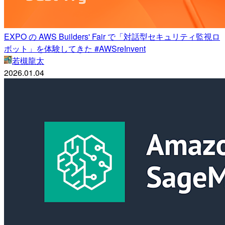
EXPO の AWS Builders' Fair で「対話型セキュリティ監視ロ
ボット」を体験してきた #AWSreInvent
若槻龍太
2026.01.04