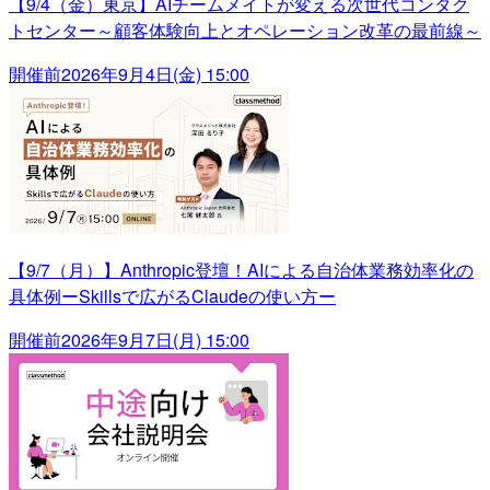
【9/4（金）東京】AIチームメイトが変える次世代コンタク
トセンター～顧客体験向上とオペレーション改革の最前線～
開催前
2026年9月4日(金) 15:00
【9/7（月）】Anthropic登壇！AIによる自治体業務効率化の
具体例ーSkillsで広がるClaudeの使い方ー
開催前
2026年9月7日(月) 15:00