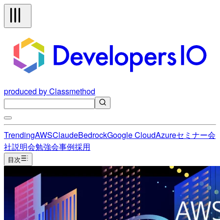
produced by Classmethod
Trending
AWS
Claude
Bedrock
Google Cloud
Azure
セミナー
会
社説明会
勉強会
事例
採用
目次