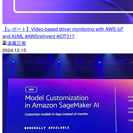
【レポート】Video-based driver monitoring with AWS IoT
and AI/ML #AWSreInvent #IOT317
遠藤正俊
2024.12.15