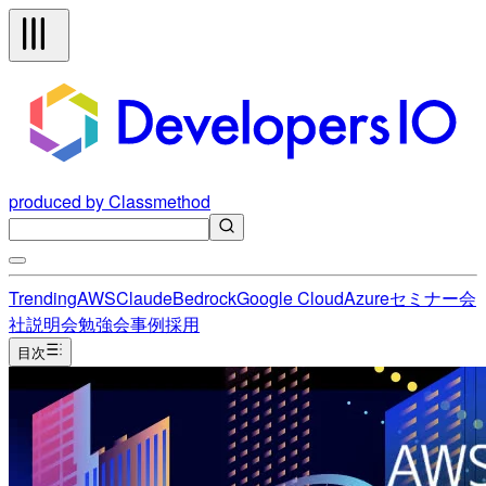
produced by Classmethod
Trending
AWS
Claude
Bedrock
Google Cloud
Azure
セミナー
会
社説明会
勉強会
事例
採用
目次