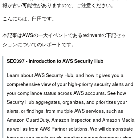
報が古い可能性がありますので、ご注意ください。
こんにちは、臼田です。
本記事はAWSの一大イベントであるre:Inventの下記セッ
ションについてのレポートです。
SEC397 - Introduction to AWS Security Hub
Learn about AWS Security Hub, and how it gives you a
comprehensive view of your high-priority security alerts and
your compliance status across AWS accounts. See how
Security Hub aggregates, organizes, and prioritizes your
alerts, or findings, from multiple AWS services, such as
Amazon GuardDuty, Amazon Inspector, and Amazon Macie,
as well as from AWS Partner solutions. We will demonstrate
how you can continuously monitor your environment using