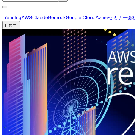
Trending
AWS
Claude
Bedrock
Google Cloud
Azure
セミナー
会
目次