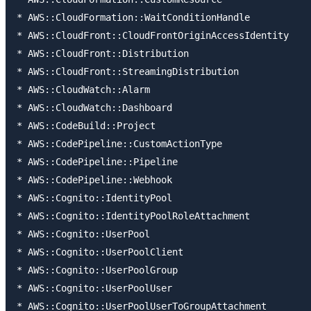
* AWS::CloudFormation::WaitConditionHandle

* AWS::CloudFront::CloudFrontOriginAccessIdentity

* AWS::CloudFront::Distribution

* AWS::CloudFront::StreamingDistribution

* AWS::CloudWatch::Alarm

* AWS::CloudWatch::Dashboard

* AWS::CodeBuild::Project

* AWS::CodePipeline::CustomActionType

* AWS::CodePipeline::Pipeline

* AWS::CodePipeline::Webhook

* AWS::Cognito::IdentityPool

* AWS::Cognito::IdentityPoolRoleAttachment

* AWS::Cognito::UserPool

* AWS::Cognito::UserPoolClient

* AWS::Cognito::UserPoolGroup

* AWS::Cognito::UserPoolUser

* AWS::Cognito::UserPoolUserToGroupAttachment
