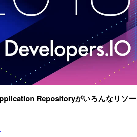
 Application Repositoryがい
S