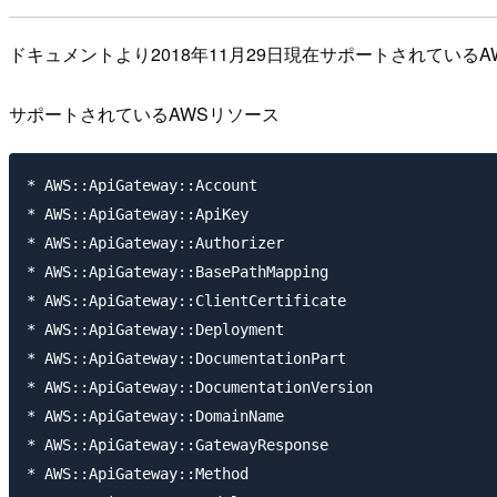
ドキュメントより2018年11月29日現在サポートされてい
サポートされているAWSリソース
* AWS::ApiGateway::Account

* AWS::ApiGateway::ApiKey

* AWS::ApiGateway::Authorizer

* AWS::ApiGateway::BasePathMapping

* AWS::ApiGateway::ClientCertificate

* AWS::ApiGateway::Deployment

* AWS::ApiGateway::DocumentationPart

* AWS::ApiGateway::DocumentationVersion

* AWS::ApiGateway::DomainName

* AWS::ApiGateway::GatewayResponse

* AWS::ApiGateway::Method
