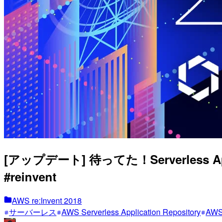
[アップデート] 待ってた！Serverless
#reinvent
AWS re:Invent 2018
サーバーレス
AWS Serverless Application Repository
AW