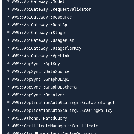
* AWS::ApiGateway::Model

* AWS::ApiGateway::RequestValidator

* AWS::ApiGateway::Resource

* AWS::ApiGateway::RestApi

* AWS::ApiGateway::Stage

* AWS::ApiGateway::UsagePlan

* AWS::ApiGateway::UsagePlanKey

* AWS::ApiGateway::VpcLink

* AWS::AppSync::ApiKey

* AWS::AppSync::DataSource

* AWS::AppSync::GraphQLApi

* AWS::AppSync::GraphQLSchema

* AWS::AppSync::Resolver

* AWS::ApplicationAutoScaling::ScalableTarget

* AWS::ApplicationAutoScaling::ScalingPolicy

* AWS::Athena::NamedQuery

* AWS::CertificateManager::Certificate

* AWS::CloudFormation::CustomResource
