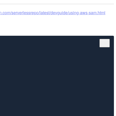
n.com/serverlessrepo/latest/devguide/using-aws-sam.html