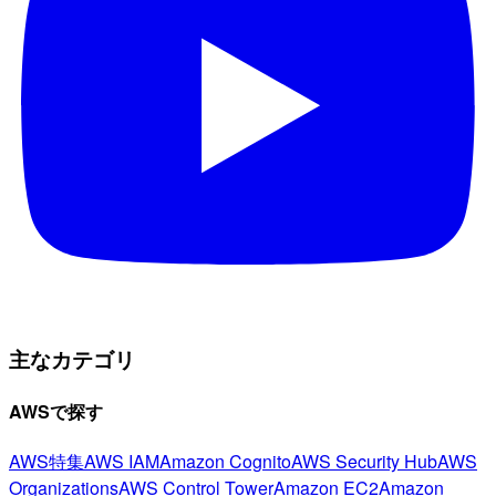
主なカテゴリ
AWSで探す
AWS特集
AWS IAM
Amazon Cognito
AWS Security Hub
AWS
Organizations
AWS Control Tower
Amazon EC2
Amazon