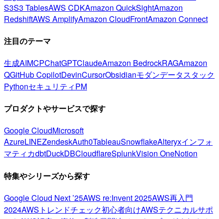
S3
S3 Tables
AWS CDK
Amazon QuickSight
Amazon
Redshift
AWS Amplify
Amazon CloudFront
Amazon Connect
注目のテーマ
生成AI
MCP
ChatGPT
Claude
Amazon Bedrock
RAG
Amazon
Q
GitHub Copilot
Devin
Cursor
Obsidian
モダンデータスタック
Python
セキュリティ
PM
プロダクトやサービスで探す
Google Cloud
Microsoft
Azure
LINE
Zendesk
Auth0
Tableau
Snowflake
Alteryx
インフォ
マティカ
dbt
DuckDB
Cloudflare
Splunk
Vision One
Notion
特集やシリーズから探す
Google Cloud Next ’25
AWS re:Invent 2025
AWS再入門
2024
AWSトレンドチェック
初心者向け
AWSテクニカルサポ