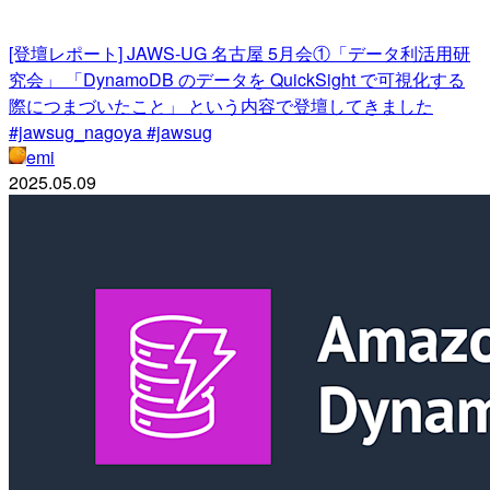
[登壇レポート] JAWS-UG 名古屋 5月会①「データ利活用研
究会」 「DynamoDB のデータを QuickSight で可視化する
際につまづいたこと」 という内容で登壇してきました
#jawsug_nagoya #jawsug
emi
2025.05.09