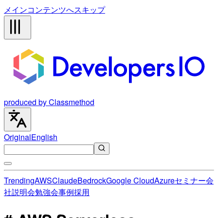
メインコンテンツへスキップ
produced by Classmethod
Original
English
Trending
AWS
Claude
Bedrock
Google Cloud
Azure
セミナー
会
社説明会
勉強会
事例
採用