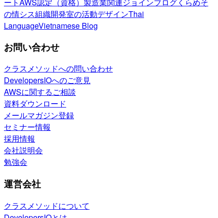
ート
AWS認定（資格）
製造業関連
ジョインブログ
くらめそ
の情シス
組織開発室の活動
デザイン
Thai
Language
Vietnamese Blog
お問い合わせ
クラスメソッドへの問い合わせ
DevelopersIOへのご意見
AWSに関するご相談
資料ダウンロード
メールマガジン登録
セミナー情報
採用情報
会社説明会
勉強会
運営会社
クラスメソッドについて
DevelopersIOとは