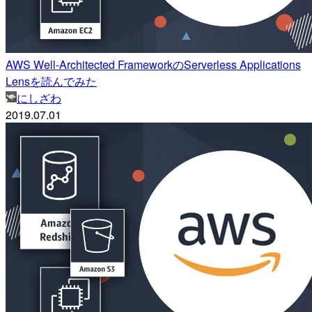
AWS Well-Architected FrameworkのServerless Applications
Lensを読んでみた
にしざわ
2019.07.01