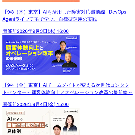
【9/3（木）東京】AIを活用した障害対応最前線 | DevOps
Agentライブデモで学ぶ、自律型運用の実践
開催前
2026年9月3日(木) 16:00
【9/4（金）東京】AIチームメイトが変える次世代コンタク
トセンター～顧客体験向上とオペレーション改革の最前線～
開催前
2026年9月4日(金) 15:00