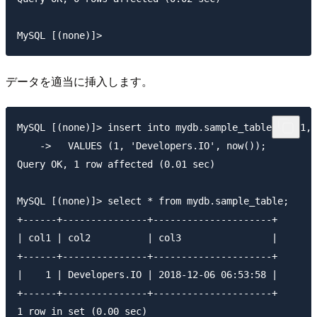
MySQL [(none)]>
データを適当に挿入します。
MySQL [(none)]> insert into mydb.sample_table (col1, 
    ->   VALUES (1, 'Developers.IO', now());

Query OK, 1 row affected (0.01 sec)

MySQL [(none)]> select * from mydb.sample_table;

+------+---------------+---------------------+

| col1 | col2          | col3                |

+------+---------------+---------------------+

|    1 | Developers.IO | 2018-12-06 06:53:58 |

+------+---------------+---------------------+

1 row in set (0.00 sec)
