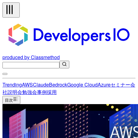
produced by Classmethod
Trending
AWS
Claude
Bedrock
Google Cloud
Azure
セミナー
会
社説明会
勉強会
事例
採用
目次