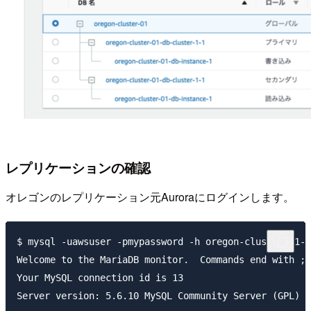
レプリケーションの確認
オレゴンのレプリケーション元Auroraにログインします。
$ mysql -uawsuser -pmypassword -h oregon-cluster-01-d
Welcome to the MariaDB monitor.  Commands end with ; 
Your MySQL connection id is 13

Server version: 5.6.10 MySQL Community Server (GPL)
