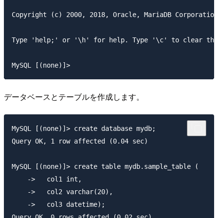
Copyright (c) 2000, 2018, Oracle, MariaDB Corporation
Type 'help;' or '\h' for help. Type '\c' to clear the
MySQL [(none)]>
データベースとテーブルを作成します。
MySQL [(none)]> create database mydb;

Query OK, 1 row affected (0.04 sec)

MySQL [(none)]> create table mydb.sample_table (

    ->   col1 int,

    ->   col2 varchar(20),

    ->   col3 datetime);

Query OK, 0 rows affected (0.02 sec)
