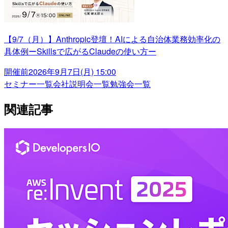
【9/7（月）】Anthropic登壇！AIによる自治体業務効率化の
具体例ーSkillsで広がるClaudeの使い方ー
開催前
2026年9月7日(月) 15:00
セミナー一覧
会社説明会一覧
勉強会一覧
関連記事