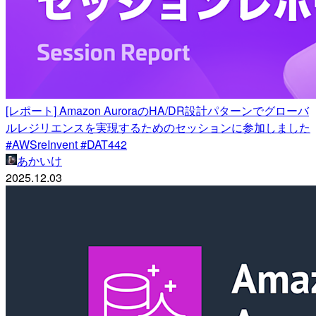
[レポート] Amazon AuroraのHA/DR設計パターンでグローバ
ルレジリエンスを実現するためのセッションに参加しました
#AWSreInvent #DAT442
あかいけ
2025.12.03