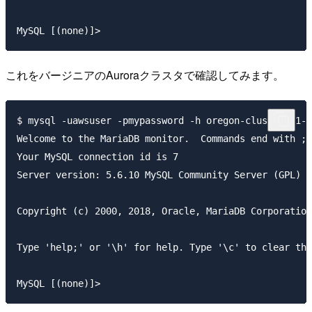
これをバージニアのAuroraクラスタで確認してみます。
$ mysql -uawsuser -pmypassword -h oregon-cluster-01-d
Welcome to the MariaDB monitor.  Commands end with ; 
Your MySQL connection id is 7

Server version: 5.6.10 MySQL Community Server (GPL)

Copyright (c) 2000, 2018, Oracle, MariaDB Corporation
Type 'help;' or '\h' for help. Type '\c' to clear the