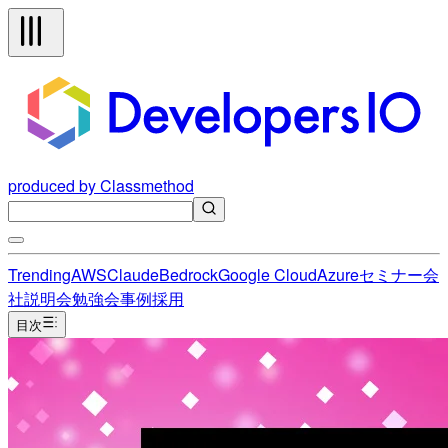
produced by Classmethod
Trending
AWS
Claude
Bedrock
Google Cloud
Azure
セミナー
会
社説明会
勉強会
事例
採用
目次