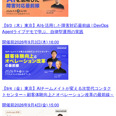
【9/3（木）東京】AIを活用した障害対応最前線 | DevOps
Agentライブデモで学ぶ、自律型運用の実践
開催前
2026年9月3日(木) 16:00
【9/4（金）東京】AIチームメイトが変える次世代コンタク
トセンター～顧客体験向上とオペレーション改革の最前線～
開催前
2026年9月4日(金) 15:00