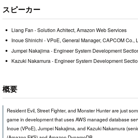
スピーカー
Liang Fan - Solution Achitect, Amazon Web Services
Inoue Shinichi - VPoE, General Manager, CAPCOM Co., L
Jumpei Nakajima - Engineer System Development Sectio
Kazuki Nakamura - Engineer System Development Sectio
概要
Resident Evil, Street Fighter, and Monster Hunter are just 
game in development that uses AWS managed database service
Inoue (VPoE), Jumpei Nakajima, and Kazuki Nakamura (seni
(Amazon EKS) and Amazon DynamoDB.