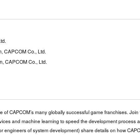
td.
n, CAPCOM Co., Ltd.
n, CAPCOM Co., Ltd.
some of CAPCOM’s many globally successful game franchises. Joi
s and machine learning to speed the development process and in
or engineers of system development) share details on how CAP