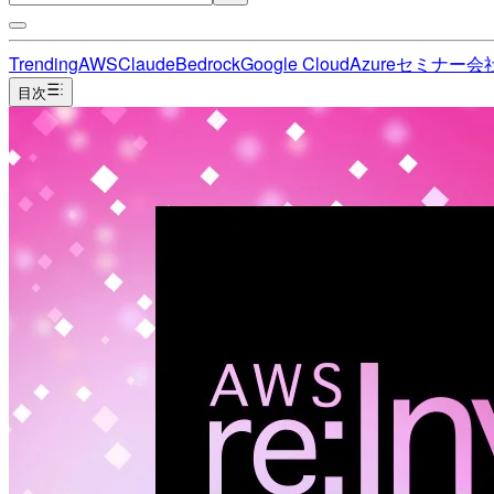
Trending
AWS
Claude
Bedrock
Google Cloud
Azure
セミナー
会
目次