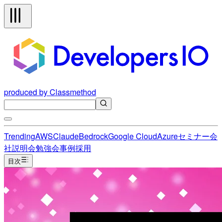
produced by Classmethod
Trending
AWS
Claude
Bedrock
Google Cloud
Azure
セミナー
会
社説明会
勉強会
事例
採用
目次