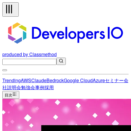
produced by Classmethod
Trending
AWS
Claude
Bedrock
Google Cloud
Azure
セミナー
会
社説明会
勉強会
事例
採用
目次